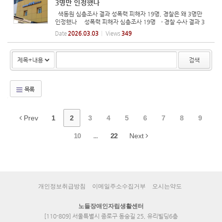
3명만 인정했나
색동원 심층조사 결과 성폭력 피해자 19명, 경찰은 왜 3명만
인정했나 성폭력 피해자 심층조사 19명 → 경찰 수사 결과 3
명 조사기관 측 “경찰과 조사 관련 논의, 한 차례도 없었다” “장애
Date
2026.03.03
Views
349
특성·개별 상황 고려 없는 수사”라는 지적도 장애여성계 “지원
기...
검색
목록
Prev
1
2
3
4
5
6
7
8
9
10
...
22
Next
개인정보취급방침
이메일주소수집거부
오시는약도
노들장애인자립생활센터
[110-809] 서울특별시 종로구 동숭길 25, 유리빌딩6층