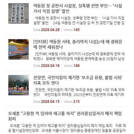
색동원 첫 공판서 시설장, 성폭행 전면 부인… “시설
가서 직접 설명” 발언
색동원 첫 공판서 시설장, 성폭행 전면 부인… “시설 가서 직접
설명” 발언 24일 색동원 전 시설장 김 씨 첫 공판기일 진행 김
씨 “피해자들이 진술한 범행, 물리적으로 발생 불가능해” “진술
Date
2026.04.28
Views
145
조력인이 특정 답 유도했다”며 진술 신빙성 부정하기도 재판
부...
[인터뷰] 색동원 사태, 총리까지 나섰는데 왜 광화문
에 천막 세워졌나
[인터뷰] 색동원 사태, 총리까지 나섰는데 왜 광화문에 천막 세
워졌나 광화문 해치마당에 색동원 문제해결 농성 20일차 남성
거주인들 경찰 조사 받는 종사자들과 아직도 색동원에 반복되는
Date
2026.04.16
Views
166
시설 학대, 정부는 탈시설과 자립지원 미온적 해답은 ‘탈시
설’과...
전장연, 국민의힘이 제기한 ‘보조금 유용, 불법 시위’
의혹 모두 벗다
전장연, 국민의힘이 제기한 ‘보조금 유용, 불법 시위’ 의혹 모두
벗다 국민의힘과 하태경, 2023년부터 전장연에 의혹 제기하
고 고소 경찰, ‘전장연 보조금 수령 사실 없고, 권리중심일자리
Date
2026.04.15
Views
215
불법 아냐’ 의혹만 믿고 권리중심일자리 폐지한 서울시, 책임
져...
오세훈 “고용한 적 있어야 해고를 하지” 권리중심일자리 폐지 책임
회피
오세훈 “고용한 적 있어야 해고를 하지” 권리중심일자리 폐지 책임 회피 자료 제
공 탈시설장애인당當 오세훈 서울시장이 ‘권리중심 중증장애인 맞춤형 공공일자