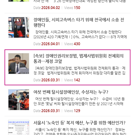
사과 안 해 ‘3.26 전국장애인대회’ 예정된 행진에 물리적 대응
한 경찰 남성 경찰들, 이에 저항한 이형숙 한자협 회장 강제 연행
Date
2026.04.02
Views
150
시도 휠체어와 분리되고 신체 강제로 드러나는 등 인권침해
발...
장애인들, 시외고속버스 타기 위해 전국에서 소송 진
행한다
장애인들, 시외고속버스 타기 위해 전국에서 소송 진행한다
[2026년 420 기획연재Ⅰ] 0%, 고속버스가 없다 ① 8개 지역에
서 8개 버스 회사에 소송 진행 예정 휠체어 탑승할 수 있는 시외
Date
2026.04.01
Views
430
고속버스 전국에 0대 서울, 광주에서 진행된 재판에서 장애인 차
별 ...
[속보] 장애인권리보장법, 법제사법위원회 전체회의
통과…제정 코앞
[속보] 장애인권리보장법, 법제사법위원회 전체회의 통과…제
정 코앞 법제사법위원회 전체 회의에서 위원장 대리를 맡은 김
용민 더불어민주당 의원이 의사봉을 두드리고 있다. 사진 국회
Date
2026.03.31
Views
142
방송 30일 열린 국회 법제사법위원회 전체회의에서 장애인권리
보장법...
여섯 번째 탈시설장애인상, 수상자는 누구?
여섯 번째 탈시설장애인상, 수상자는 누구? 수급비 10년 동
안 모은 ‘꽃님’ 씨와 탈시설장애인들이 만든 상 2021년 시작해
벌써 6번째…올해 수상자 2명 탈시설장애인상을 받은 강호진
Date
2026.03.31
Views
129
씨. 사진 김소영 탈시설장애인상을 수상한 조선동 씨. 사진 김소
영 ...
서울시 ‘노숙인 등’ 복지 예산, 누구를 위한 예산인가?
서울시 ‘노숙인 등’ 복지 예산, 누구를 위한 예산인가? 정보는
가리고, 정책은 후퇴한 임시주거지원사업 민간일자리 좇아 허리