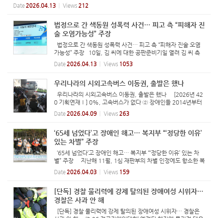
리’(아래 권리중심공공일자리) 원직 복직을 요구하는 장애인들에게 “저희는 해고
Date
2026.04.13
Views
212
를 한 적이 ...
법정으로 간 색동원 성폭력 사건… 피고 측 “피해자 진
술 오염가능성” 주장
법정으로 간 색동원 성폭력 사건… 피고 측 “피해자 진술 오염
가능성” 주장 10일, 김 씨에 대한 공판준비기일 열려 김 씨 측
변호인 “공소사실 불특정 됐다” 주장 장애인들 “가해자 엄벌해
Date
2026.04.13
Views
1053
야”… 5천 명 탄원 모여 재판부, 8월 말이나 9월 초 선고 예정
재...
우리나라의 시외고속버스 이동권, 출발은 했나
우리나라의 시외고속버스 이동권, 출발은 했나 [2026년 42
0 기획연재Ⅰ] 0%, 고속버스가 없다 ② 장애인들 2014년부터
시외고속버스 탑승 요구 2019년 휠체어 리프트 설비 차량 10대
Date
2026.04.09
Views
263
시범 운행 2023년 휠체어 탈 수 있는 시외고속버스 다시 0대,
책임은? ...
‘65세 넘었다’고 장애인 해고… 복지부 “‘정당한 이유’
있는 차별” 주장
‘65세 넘었다’고 장애인 해고… 복지부 “‘정당한 이유’ 있는 차
별” 주장 지난해 11월, 1심 재판부의 차별 인정에도 항소한 복
지부 20일, 2심 첫 변론기일 진행돼… 해고노동자 최윤정 씨 직
Date
2026.04.03
Views
159
접 참석 복지부의 주장 정면으로 반박한 변호인 “그 자체로 차
별”...
[단독] 경찰 물리력에 강제 탈의된 장애여성 시위자…
경찰은 사과 안 해
[단독] 경찰 물리력에 강제 탈의된 장애여성 시위자… 경찰은