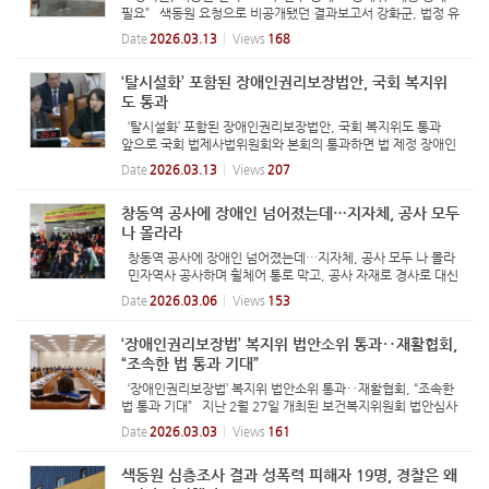
필요” 색동원 요청으로 비공개됐던 결과보고서 강화군, 법정 유
예기간 30일 지나 부분 공개 공대위 “구조적 문제 밝히기 위해
Date
2026.03.13
Views
168
대중 공개 필요” 인천 강화군 중증장애인시설 색동원으로 들
어...
‘탈시설화’ 포함된 장애인권리보장법안, 국회 복지위
도 통과
‘탈시설화’ 포함된 장애인권리보장법안, 국회 복지위도 통과
앞으로 국회 법제사법위원회와 본회의 통과하면 법 제정 장애인
정책조정위원회, 권리옹호센터 설치 등 일부 내용 변경, 삭제 전
Date
2026.03.13
Views
207
장연 “조속히 통과하고 삭제된 내용 보완해야” 서미화 더불어
민...
창동역 공사에 장애인 넘어졌는데…지자체, 공사 모두
나 몰라라
창동역 공사에 장애인 넘어졌는데…지자체, 공사 모두 나 몰라
민자역사 공사하며 휠체어 통로 막고, 공사 자재로 경사로 대신
해 경사로에서 휠체어 탄 장애인 넘어지자, 서울교통공사 “민자
Date
2026.03.06
Views
153
역사 관할” 도봉구 “공사 현장 모든 사고를 구청이 책임질 순
없...
‘장애인권리보장법’ 복지위 법안소위 통과‥재활협회,
“조속한 법 통과 기대”
‘장애인권리보장법’ 복지위 법안소위 통과‥재활협회, “조속한
법 통과 기대” 지난 2월 27일 개최된 보건복지위원회 법안심사
제2소위원회 회의. ⓒ보건복지위원회 법안소위제2소위원회 이
Date
2026.03.03
Views
161
수진 위원장 블로그 【에이블뉴스 백민 기자】한국장애인재활협회
(회...
색동원 심층조사 결과 성폭력 피해자 19명, 경찰은 왜