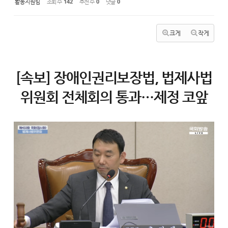
활동지원팀
조회 수
142
추천 수
0
댓글
0
크게
작게
[속보] 장애인권리보장법, 법제사법
위원회 전체회의 통과…제정 코앞