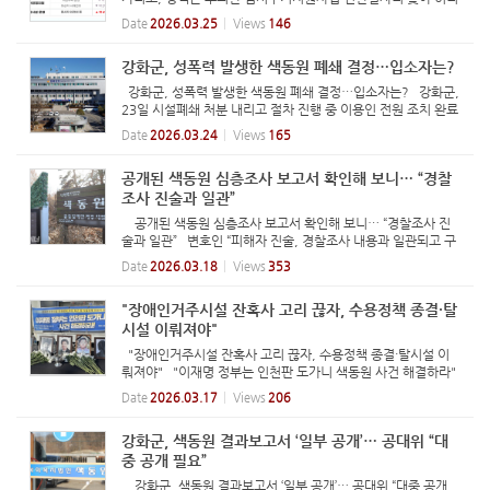
띠 졸라매는 공공일자리 노숙인 지원주택, 공실을 영원히 공실
Date
2026.03.25
Views
146
로 둘 것인가 [필자 주] 올해 증액된 서울시 ‘노숙인 등’ 복지 ...
강화군, 성폭력 발생한 색동원 폐쇄 결정…입소자는?
강화군, 성폭력 발생한 색동원 폐쇄 결정…입소자는? 강화군,
23일 시설폐쇄 처분 내리고 절차 진행 중 이용인 전원 조치 완료
때까지 실직적인 폐쇄는 유예 자립지원방안 부재…‘시설 뺑뺑이’
Date
2026.03.24
Views
165
다시 재현되나 강화군청 전경. 사진 강화군 여성 거주인 17
명...
공개된 색동원 심층조사 보고서 확인해 보니… “경찰
조사 진술과 일관”
공개된 색동원 심층조사 보고서 확인해 보니… “경찰조사 진
술과 일관” 변호인 “피해자 진술, 경찰조사 내용과 일관되고 구
체적” 그럼에도 피해자 진술 의심 제기… 반박 이어져 보고서 공
Date
2026.03.18
Views
353
개 늦춘 강화군·소극적 해석한 경찰에 대한 지적도 인천 강화군
중...
"장애인거주시설 잔혹사 고리 끊자, 수용정책 종결·탈
시설 이뤄져야"
"장애인거주시설 잔혹사 고리 끊자, 수용정책 종결·탈시설 이
뤄져야" "이재명 정부는 인천판 도가니 색동원 사건 해결하라"
장애인 거주시설 인권참사 해결 촉구 및 시설피해 희생자 합동추
Date
2026.03.17
Views
206
모제 모습.ⓒ전국장애인차별철폐연대 【에이블뉴스 이슬기 기
자】...
강화군, 색동원 결과보고서 ‘일부 공개’… 공대위 “대
중 공개 필요”
강화군, 색동원 결과보고서 ‘일부 공개’… 공대위 “대중 공개