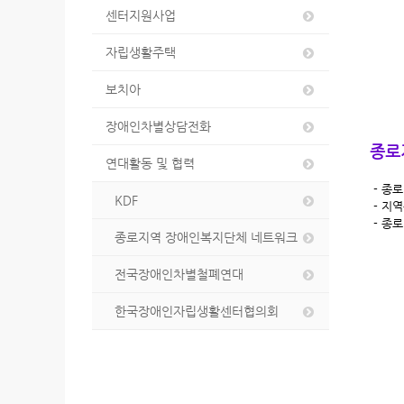
센터지원사업
자립생활주택
보치아
장애인차별상담전화
종로
연대활동 및 협력
- 종
KDF
- 지
- 종
종로지역 장애인복지단체 네트워크
전국장애인차별철폐연대
한국장애인자립생활센터협의회