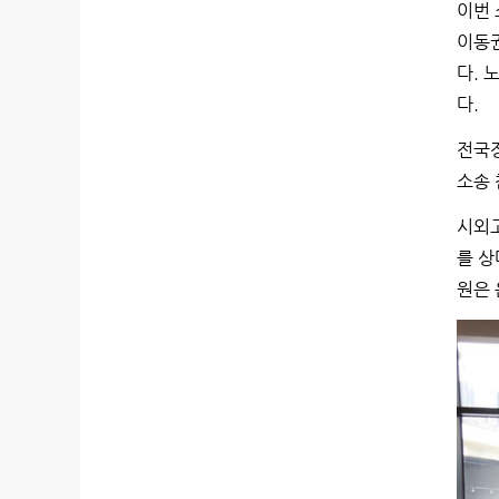
이번 
이동권
다. 
다.
전국장
소송 
시외고
를 상
원은 