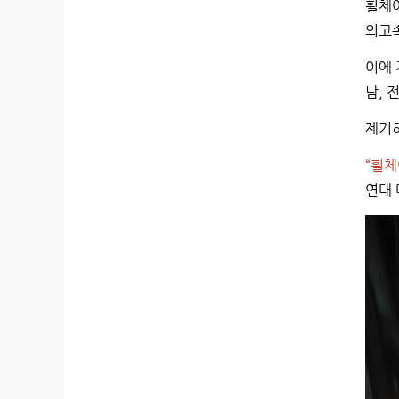
휠체어
외고속
이에 
남, 
제기하
“휠체
연대 