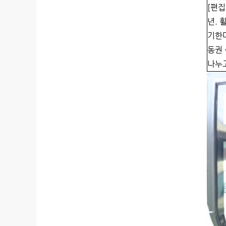
[편집
년. 
기한
동권
나누