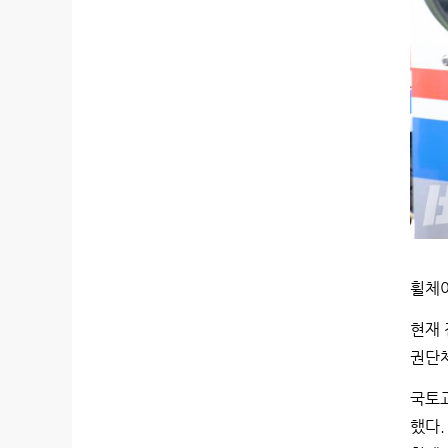
휠체
현재 
권단체
국토교
했다.