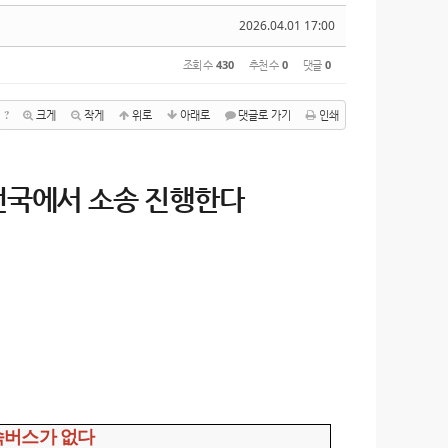
2026.04.01 17:00
조회 수
430
추천 수
0
댓글
0
?
크게
작게
위로
아래로
댓글로 가기
인쇄
전국에서 소송 진행한다
 고속버스가 없다