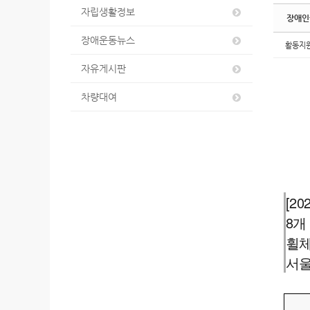
자립생활정보
장애인
장애운동뉴스
활동지
자유게시판
차량대여
[2
8개
휠체
서울