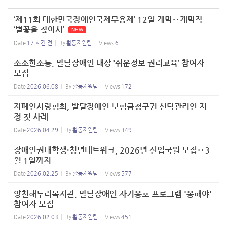
‘제11회 대한민국장애인국제무용제’ 12일 개막‥개막작
‘별꽃을 찾아서’
NEW
Date
17 시간 전
By
활동지원팀
Views
6
소소한소통, 발달장애인 대상 ‘쉬운정보 권리교육’ 참여자
모집
Date
2026.06.08
By
활동지원팀
Views
172
자폐인사랑협회, 발달장애인 보험금청구권 신탁관리인 지
정 첫 사례
Date
2026.04.29
By
활동지원팀
Views
349
장애인권대학생·청년네트워크, 2026년 신입국원 모집‥3
월 1일까지
Date
2026.02.25
By
활동지원팀
Views
577
양천해누리복지관, 발달장애인 자기옹호 프로그램 '옹해야'
참여자 모집
Date
2026.02.03
By
활동지원팀
Views
451