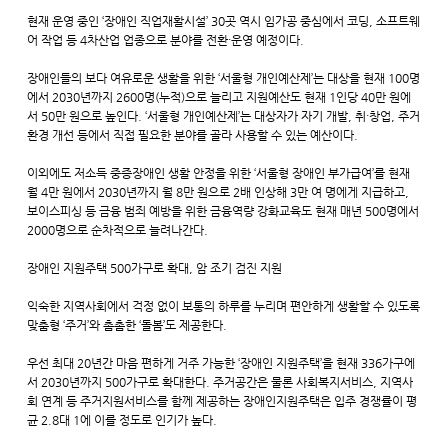
현재 운영 중인 ‘장애인 직업재활시설’ 30곳 역시 임가공 중심에서 코딩, 소프트웨
어 작업 등 4차산업 업종으로 분야를 전환·운영 예정이다.
장애인들의 보다 여유로운 생활을 위한 ‘서울형 개인예산제’는 대상을 현재 100명
에서 2030년까지 2600명(누적)으로 늘리고 지원예산도 현재 1인당 40만 원에
서 50만 원으로 높인다. ‘서울형 개인예산제’는 대상자가 자기 개발, 취·창업, 주거
환경 개선 등에서 직접 필요한 분야를 골라 사용할 수 있는 예산이다.
이외에도 저소득 중증장애인 생활 안정을 위한 ‘서울형 장애인 부가급여’를 현재
월 4만 원에서 2030년까지 월 8만 원으로 2배 인상해 3만 여 명에게 지급하고,
보이스피싱 등 금융 범죄 예방을 위한 금융역량 강화교육도 현재 매년 500명에서
2000명으로 순차적으로 늘려나간다.
장애인 지원주택 500가구로 확대, 암 조기 검진 지원
익숙한 지역사회에서 걱정 없이 보통의 하루를 누리며 편안하게 생활할 수 있도록
맞춤형 ‘주거’와 촘촘한 ‘돌봄’도 제공한다.
우선 최대 20년간 마음 편하게 거주 가능한 ‘장애인 지원주택’을 현재 336가구에
서 2030년까지 500가구로 확대한다. 주거공간은 물론 사회복지서비스, 지역사
회 연계 등 주거지원서비스를 함께 제공하는 장애인지원주택은 입주 경쟁률이 평
균 2.8대 1에 이를 정도로 인기가 높다.