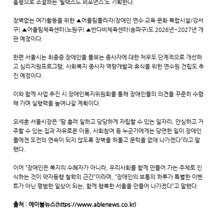
춤형으로 조절하는 ‘릴랙스드 퍼포먼스’도 기획한다.
장벽없는 여가활동을 위한 ▲어울림플라자(장애인 연수·교육·문화 복합시설/강서
구) ▲어울림체육센터(노원구) ▲반다비체육센터(송파구)도 2026년~2027년 개
관 예정이다.
한편 서울시는 최중증 장애인을 돌보는 종사자에 대한 처우도 단계적으로 개선하
고 심리지원프로그램, 사회복지 종사자 역량개발과 휴식을 위한 연수원 건립도 추
진 예정이다.
이와 함께 사업 추진 시 장애인복지위원회를 통해 장애인들의 의견을 꾸준히 수렴
해 가며 실행력을 높여나갈 계획이다.
오세훈 서울시장은 “땀 흘려 일하고 당당하게 자립할 수 있는 일자리, 안심하고 거
주할 수 있는 집과 자유로운 이동, 사회참여 등 누군가에게는 당연한 일이 장애인
들에겐 도전의 연속이 되지 않도록 장벽을 허물고 문턱을 없애 나가겠다”라고 말
했다.
이어 “장애인은 복지의 수혜자가 아니라, 우리사회를 함께 만들어 가는 주체로 인
식하는 것이 약자동행 철학의 근간”이라며, “장애인의 보통의 하루가 특별한 이벤
트가 아닌 평범한 일상이 되는, 함께 행복한 서울을 만들어 나가겠다”고 말했다.
출처 : 에이블뉴스(https://www.ablenews.co.kr)