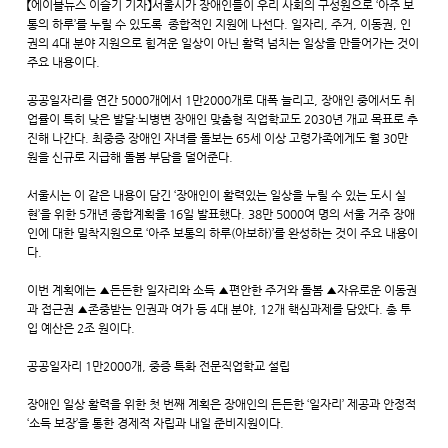
【에이블뉴스 이슬기 기자】서울시가 장애인들이 우리 사회의 구성원으로 ‘아주 보
통의 하루’를 누릴 수 있도록 종합적인 지원에 나선다. 일자리, 주거, 이동권, 인
권의 4대 분야 지원으로 힘겨운 일상이 아닌 활력 넘치는 일상을 만들어가는 것이
주요 내용이다.
공공일자리를 연간 5000개에서 1만2000개로 대폭 늘리고, 장애인 중에서도 취
업률이 특히 낮은 발달·뇌병변 장애인 맞춤형 직업학교도 2030년 개교 목표로 추
진해 나간다. 최중증 장애인 자녀를 돌보는 65세 이상 고령가족에게도 월 30만
원을 신규로 지급해 돌봄 부담을 덜어준다.
서울시는 이 같은 내용이 담긴 ‘장애인이 활력있는 일상을 누릴 수 있는 도시 실
현’을 위한 5개년 종합계획을 16일 발표했다. 38만 5000여 명의 서울 거주 장애
인에 대한 밀착지원으로 ‘아주 보통의 하루(아보하)’를 완성하는 것이 주요 내용이
다.
이번 계획에는 ▲든든한 일자리와 소득 ▲편안한 주거와 돌봄 ▲자유로운 이동권
과 접근권 ▲존중받는 인권과 여가 등 4대 분야, 12개 핵심과제를 담았다. 총 투
입 예산은 2조 원이다.
공공일자리 1만2000개, 중증 특화 전문직업학교 설립
장애인 일상 활력을 위한 첫 번째 계획은 장애인의 든든한 ‘일자리’ 제공과 안정적
‘소득 보장’을 통한 경제적 자립과 내일 준비지원이다.