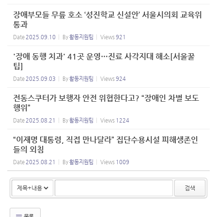
장애부모들 무릎 호소 ‘성진학교 신설안’ 서울시의회 교육위
통과
Date
2025.09.10
By
활동지원팀
Views
921
'장애 동행 치과' 41곳 운영…진료 사각지대 해소[서울꿀
팁]
Date
2025.09.03
By
활동지원팀
Views
924
전동스쿠터가 보행자 안전 위협한다고? “장애인 차별 보도
행위”
Date
2025.08.21
By
활동지원팀
Views
1224
“이재명 대통령, 직접 만나달라” 집단수용시설 피해생존인
들의 외침
Date
2025.08.21
By
활동지원팀
Views
1009
검색
목록