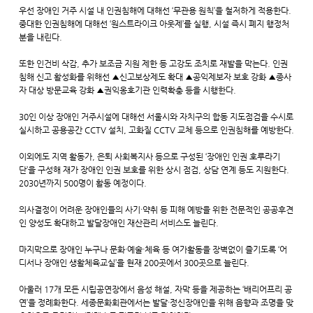
우선 장애인 거주 시설 내 인권침해에 대해선 ‘무관용 원칙’을 철저하게 적용한다.
중대한 인권침해에 대해선 ‘원스트라이크 아웃제’를 실행, 시설 즉시 폐지 행정처
분을 내린다.
또한 인건비 삭감, 추가 보조금 지원 제한 등 고강도 조치로 재발을 막는다. 인권
침해 신고 활성화를 위해선 ▲신고보상제도 확대 ▲공익제보자 보호 강화 ▲종사
자 대상 방문교육 강화 ▲권익옹호기관 인력확충 등을 시행한다.
30인 이상 장애인 거주시설에 대해선 서울시와 자치구의 합동 지도점검을 수시로
실시하고 공용공간 CCTV 설치, 고화질 CCTV 교체 등으로 인권침해를 예방한다.
이외에도 지역 활동가, 은퇴 사회복지사 등으로 구성된 ‘장애인 인권 호루라기
단’을 구성해 재가 장애인 인권 보호를 위한 상시 점검, 상담 연계 등도 지원한다.
2030년까지 500명이 활동 예정이다.
의사결정이 어려운 장애인들의 사기·약취 등 피해 예방을 위한 전문적인 공공후견
인 양성도 확대하고 발달장애인 재산관리 서비스도 늘린다.
마지막으로 장애인 누구나 문화·예술·체육 등 여가활동을 장벽없이 즐기도록 ‘어
디서나 장애인 생활체육교실’을 현재 200곳에서 300곳으로 늘린다.
아울러 17개 모든 시립공연장에서 음성 해설, 자막 등을 제공하는 ‘배리어프리 공
연’을 정례화한다. 세종문화회관에서는 발달·정신장애인을 위해 음향과 조명을 맞