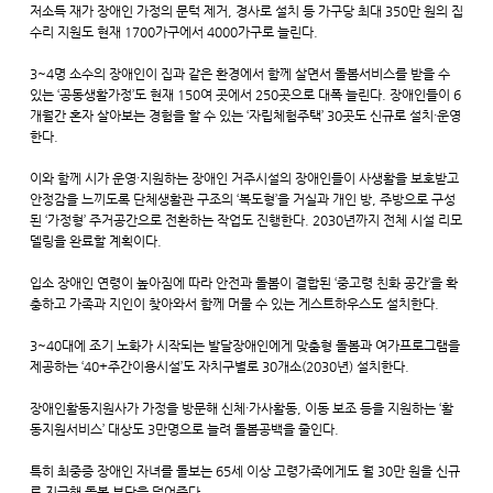
저소득 재가 장애인 가정의 문턱 제거, 경사로 설치 등 가구당 최대 350만 원의 집
수리 지원도 현재 1700가구에서 4000가구로 늘린다.
3~4명 소수의 장애인이 집과 같은 환경에서 함께 살면서 돌봄서비스를 받을 수
있는 ‘공동생활가정’도 현재 150여 곳에서 250곳으로 대폭 늘린다. 장애인들이 6
개월간 혼자 살아보는 경험을 할 수 있는 ‘자립체험주택’ 30곳도 신규로 설치·운영
한다.
이와 함께 시가 운영·지원하는 장애인 거주시설의 장애인들이 사생활을 보호받고
안정감을 느끼도록 단체생활관 구조의 ‘복도형’을 거실과 개인 방, 주방으로 구성
된 ‘가정형’ 주거공간으로 전환하는 작업도 진행한다. 2030년까지 전체 시설 리모
델링을 완료할 계획이다.
입소 장애인 연령이 높아짐에 따라 안전과 돌봄이 결합된 ‘중고령 친화 공간’을 확
충하고 가족과 지인이 찾아와서 함께 머물 수 있는 게스트하우스도 설치한다.
3~40대에 조기 노화가 시작되는 발달장애인에게 맞춤형 돌봄과 여가프로그램을
제공하는 ‘40+주간이용시설’도 자치구별로 30개소(2030년) 설치한다.
장애인활동지원사가 가정을 방문해 신체·가사활동, 이동 보조 등을 지원하는 ‘활
동지원서비스’ 대상도 3만명으로 늘려 돌봄공백을 줄인다.
특히 최중증 장애인 자녀를 돌보는 65세 이상 고령가족에게도 월 30만 원을 신규
로 지급해 돌봄 부담을 덜어준다.