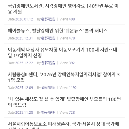
국립장애인도서관, 시각장애인 영어자료 140만권 무료 이
용 지원
Date
2026.01.12
By
활동지원팀
Views
408
에이블뉴스, 발달장애인 위한 ‘쉬운뉴스’ 본격 서비스
Date
2025.12.31
By
활동지원팀
Views
478
이동제약 대상자 유모차형 이동보조기기 100대 지원‥내
달 19일까지 신청
Date
2025.12.22
By
활동지원팀
Views
392
사람중심IL센터, ‘2026년 장애인복지일자리사업’ 참여자 3
1명 모집
Date
2025.12.09
By
활동지원팀
Views
1192
“나 없는 세상도 잘 살 수 있게” 발달장애인 부모들의 100번
의 엎드림
Date
2025.11.28
By
활동지원팀
Views
728
서울시립아동보호소 피해생존자, 국가·서울시 상대 국가배