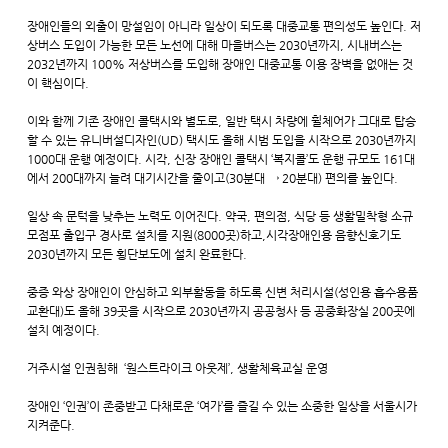
장애인들의 외출이 망설임이 아니라 일상이 되도록 대중교통 편의성도 높인다. 저
상버스 도입이 가능한 모든 노선에 대해 마을버스는 2030년까지, 시내버스는
2032년까지 100% 저상버스를 도입해 장애인 대중교통 이용 장벽을 없애는 것
이 핵심이다.
이와 함께 기존 장애인 콜택시와 별도로, 일반 택시 차량에 휠체어가 그대로 탑승
할 수 있는 유니버설디자인(UD) 택시도 올해 시범 도입을 시작으로 2030년까지
1000대 운행 예정이다. 시각, 신장 장애인 콜택시 ‘복지콜’도 운행 규모도 161대
에서 200대까지 늘려 대기시간을 줄이고(30분대 → 20분대) 편의를 높인다.
일상 속 문턱을 낮추는 노력도 이어진다. 약국, 편의점, 식당 등 생활밀착형 소규
모점포 출입구 경사로 설치를 지원(8000곳)하고,시각장애인용 음향신호기도
2030년까지 모든 횡단보도에 설치 완료한다.
중증 와상 장애인이 안심하고 외부활동을 하도록 신변 처리시설(성인용 흡수용품
교환대)도 올해 39곳을 시작으로 2030년까지 공공청사 등 공중화장실 200곳에
설치 예정이다.
거주시설 인권침해 ‘원스트라이크 아웃제’, 생활체육교실 운영
장애인 ‘인권’이 존중받고 다채로운 ‘여가’를 즐길 수 있는 소중한 일상을 서울시가
지켜준다.