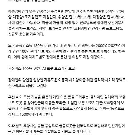
중증장애인의 낮은 건강검진 수검률을 반영해 전국 최초로 ‘서울형 장애인 암(위
암,대장암) 조기검진’도 지원한다. 위암은 만 30세~39세, 대장암은 만 40세~49
세에 검진이 가능하다. 아울러 아플 때 걱정 없이 진료받도록 장애인 주간이용시
설과 자치구 보건소, 지역의료기관을 연계한 ‘고령장애인 건강지원 프로그램’도
신규로 운영할 계획이다.
또 기준중위소득 180% 이하 가정 내 만 9세 미만 장애아동 2000명(2027년)에
게 연간 100만 원의 의료비도 지원해 초기 관리를 통한 치료 효과 향상에도 힘쓴
다. 이와 함께 자치구별로 장애아동 동행 병·의원도 지정 예정이다.
저상버스 100% 전환, AI·로봇 보조기기 보급
장애인의 당연한 일상인 자유로운 이동과 사회참여를 위한 물리적·사회적 장벽도
순차적으로 허물어 나간다.
우선 AI와 로봇 기술을 활용해 계단 이용 등을 도와주는 ‘클라이밍 휠체어’와 보행
보조 로봇 등 장애인들의 이동을 도와줄 ‘최첨단 보행 보조기기’를 500명에게 보
급한다. 수동휠체어에 부착해 적은 힘으로도 자유롭게 움직일 수 있는 ‘동력보조
장치’도 1500명에게 지급한다.
이와 함께 요양시설 등을 중심으로 돌봄로봇을 선도적으로 도입하고 민간기업이
관련 첨단기술과 제품을 개발하도록 지원도 늘려 나간다.