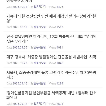
상청구소송 제기
Date
2025.10.24
By
활동지원팀
Views
1376
가족에 의한 정신병원 입원 폐지 개정안 발의…장애계 “환
영”
Date
2025.10.13
By
활동지원팀
Views
1512
전국 발달장애인 한자리에, 12회 피플퍼스트대회 “우리의
삶은 우리가!”
Date
2025.09.26
By
활동지원팀
Views
1091
대구·경북서 '최중증 발달장애인 긴급돌봄 시범사업' 시작
Date
2025.09.22
By
활동지원팀
Views
1048
서울시, 최중증장애인 돌봄 고령가족 지원수당 월 30만원
지급
Date
2025.09.16
By
활동지원팀
Views
1284
‘장애인활동지원 본인부담금 세액공제’ 내년 1월부터 간소
화된다
Date
2025.09.12
By
활동지원팀
Views
2623