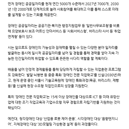
먼저 장애인 공공일자리를 현재 연간 5000개 수준에서 2027년 7000개, 2030
년 1만 2000개로 단계적으로 늘려 사회참여를 확대하고 이를 통해 스스로 미래
를 설계할 수 있는 기회를 제공한다.
장애인 공공일자리는 공공기관·복지관 행정지원업무 등 ‘일반사무보조형’을 비롯
해 요양보호사 보조·어르신 안마서비스 등 ‘사회서비스형’, 바리스타·사서 등 ‘취업
연계형’ 등이 있다.
시는 앞으로도 장애인의 가능성과 잠재력을 펼칠 수 있는 다양한 분야 일자리를
발굴하는 동시에 일시적 공공일자리를 넘어 일 경험을 통해 경력을 쌓아 지속 가
능한 민간일자리에 취업할 수 있도록 든든한 사다리 역할을 할 계획이다.
배움을 넘어 안정적 경제활동을 통해 당당하게 자립할 수 있는 직업훈련 프로그램
도 강화한다. 발달·뇌병변 등 중증 특화 ‘장애인 전문 직업학교’를 신설(2030년)하
고, 현재 운영 중인 서울시 기술교육원에 ‘장애인 특화과정(목공, 바리스타, 제빵
등)’을 신설해 현장 수요형 직업인으로의 성장을 지원한다.
특히 ‘장애인 전문 직업학교’는 15세 이상 장애인을 대상으로 ICT 등 미래 유망산
업에 대한 조기 직업교육과 기업수요형 직무 경험으로 자립기반을 지원하는 것이
핵심이다.
예컨대, 청각장애인 대상 ‘산업용 로봇 제어·운용’, 시각장애인 대상 ‘음향엔지니
어’, 지체장애인 대상 ‘3D모델링 가상환경 설계’ 등의 과정들이다.