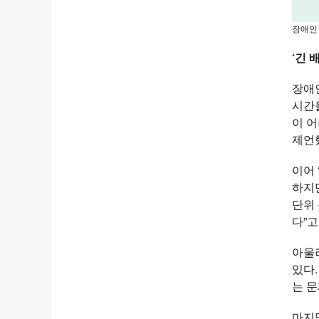
장애인
‘긴 
장애
시간
이 
제언
이어
하지만
단위
다”고
아울
있다
는 문
마지막