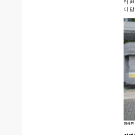
터 현
이 담
장애인