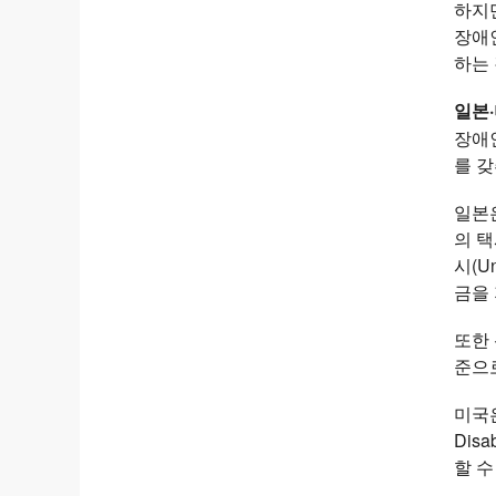
하지
장애
하는
일본
장애
를 갖
일본
의 택
시(U
금을
또한 
준으로
미국은
Dis
할 수