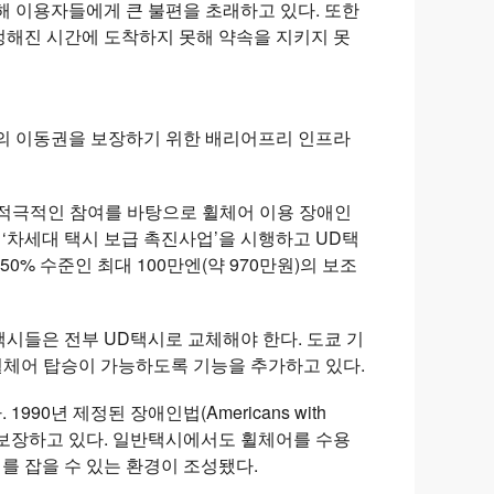
 이용자들에게 큰 불편을 초래하고 있다. 또한
해진 시간에 도착하지 못해 약속을 지키지 못
의 이동권을 보장하기 위한 배리어프리 인프라
 적극적인 참여를 바탕으로 휠체어 이용 장애인
아 ‘차세대 택시 보급 촉진사업’을 시행하고 UD택
 50% 수준인 최대 100만엔(약 970만원)의 보조
시들은 전부 UD택시로 교체해야 한다. 도쿄 기
 휠체어 탑승이 가능하도록 기능을 추가하고 있다.
90년 제정된 장애인법(Americans with
법적으로 보장하고 있다. 일반택시에서도 휠체어를 수용
를 잡을 수 있는 환경이 조성됐다.