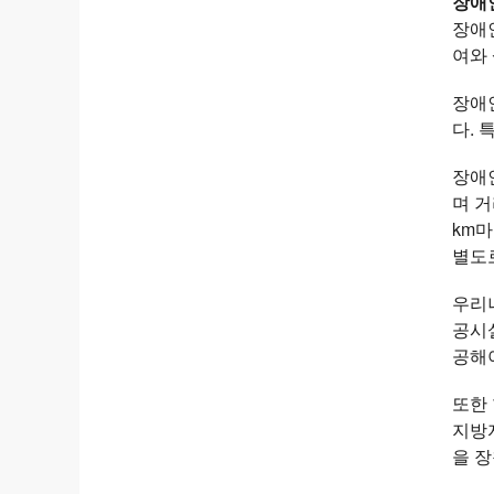
장애인
장애
여와 
장애
다. 
장애인
며 거
km마
별도
우리
공시
공해야
또한
지방
을 장