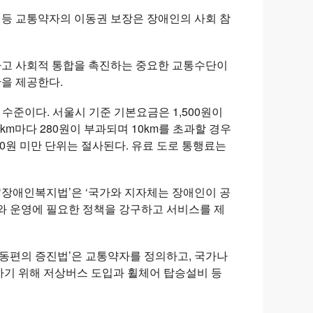
 등 교통약자의 이동권 보장은 장애인의 사회 참
고 사회적 통합을 촉진하는 중요한 교통수단이
을 제공한다.
수준이다. 서울시 기준 기본요금은 1,500원이
 km마다 280원이 부과되며 10km를 초과할 경우
00원 미만 단위는 절사된다. 유료 도로 통행료는
‘장애인복지법’은 ‘국가와 지자체는 장애인이 공
와 운영에 필요한 정책을 강구하고 서비스를 제
동편의 증진법’은 교통약자를 정의하고, 국가나
기 위해 저상버스 도입과 휠체어 탑승설비 등