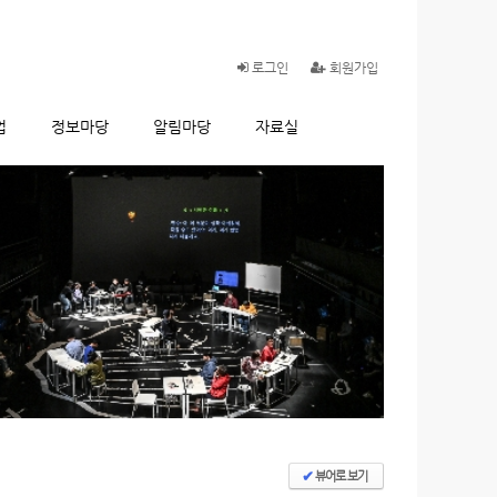
로그인
회원가입
업
정보마당
알림마당
자료실
뷰어로 보기
✔