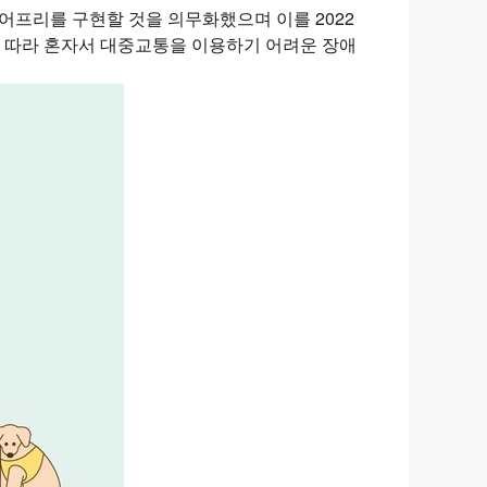
어프리를 구현할 것을 의무화했으며 이를 2022
에 따라 혼자서 대중교통을 이용하기 어려운 장애