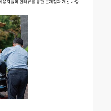
 이용자들의 인터뷰를 통한 문제점과 개선 사항