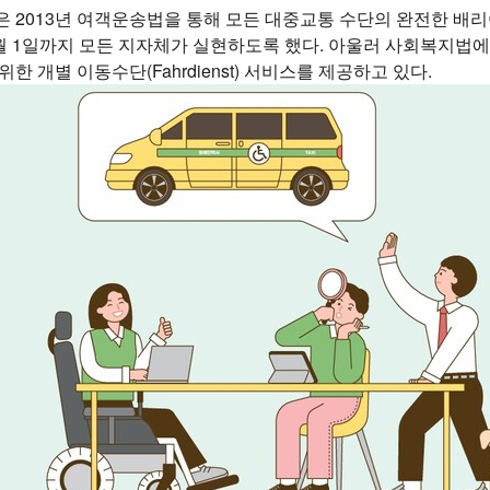
 2013년 여객운송법을 통해 모든 대중교통 수단의 완전한 배리
1월 1일까지 모든 지자체가 실현하도록 했다. 아울러 사회복지법
위한 개별 이동수단(Fahrdienst) 서비스를 제공하고 있다.