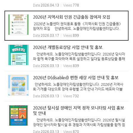
과 참여 부탁드립니다. -그림 속 텍스트- 2026년 개인별자립
Date
2026.04.13
Views
778
지원프로그램_지역에서 만난 자립생활 1. 모집기간 : 상시모집
2...
2026년 지역사회 인권 긴급출동 참여자 모집
2026년 노들센터 권익옹호 활동 <지역사회 인권 긴급출동>
참여자 모집 안녕하세요. 노들장애인자립생활센터입니다.
장애인과 사회적 소수자가 동등한 사회 구성원으로 존중받으며
Date
2026.03.17
Views
899
살아갈 수 있도록 지역사회에서 발생하는 차별과 인권 침해를 함
께 ...
2026년 개별동료상담 사업 안내 및 홍보
안녕하세요. 노들장애인자립생활센터입니다. 2026년 당사자
와 함께 욕구를 파악하여 목표 설정하고 일대일 동료상담을 통해
정서지원, 정보제공 등 다양한 주제로 개별동료상담을 진행하고
Date
2026.03.13
Views
839
자 합니다. 이에 많은 관심과 참여 바랍니다! [그림 속 글자] ...
2026년 D(disabled) 편한 세상 사업 안내 및 홍보
안녕하세요. 노들장애인자립생활센터입니다. 2026년 지역사
회 가게를 대상으로 장애 유형별 고객 안내 가이드 배포와 더불
어 쉬운 메뉴판을 제작하여 배포하는 D(disable) 편한 세상 사
Date
2026.03.13
Views
732
업을 진행합니다. 지역사회 시민, 모두 이용할 수 있는 가게를 만
드는 ...
2026년 탈시설 장애인 지역 정착 모니터링 사업 홍보
및 안내
안녕하세요. 노들장애인자립생활센터입니다. 2026년 탈시설
장애인 당사자와 탈시설 후 경험과 지역사회 자립생활을 함께 점
검하는 모니터링 사업을 진행합니다. 당사자의 욕구와 필요에
Date
2026.03.13
Views
870