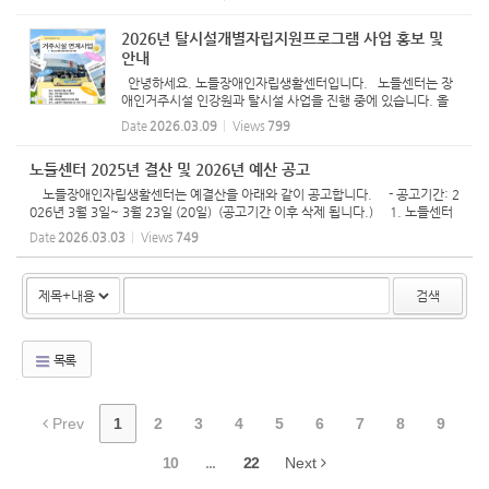
따라 센터 내 프로그램 참여, 지역사회 자원을 활용하여 지원하
고...
2026년 탈시설개별자립지원프로그램 사업 홍보 및
안내
안녕하세요. 노들장애인자립생활센터입니다. 노들센터는 장
애인거주시설 인강원과 탈시설 사업을 진행 중에 있습니다. 올
해도 거주인과 1:1로 만나, 탈시설 개별 자립지원 프로그램 '지
Date
2026.03.09
Views
799
역사회에서 나답게 살아보기'를 진행하려고 합니다. '지역사
회에...
노들센터 2025년 결산 및 2026년 예산 공고
노들장애인자립생활센터는 예결산을 아래와 같이 공고합니다. - 공고기간: 2
026년 3월 3일~ 3월 23일 (20일) (공고기간 이후 삭제 됩니다.) 1. 노들센터
사업 2025년 결산 2. 노들센터 활동지원사업 2025년 결산 3. 노들센터 사
Date
2026.03.03
Views
749
업 2026년...
검색
목록
Prev
1
2
3
4
5
6
7
8
9
10
...
22
Next