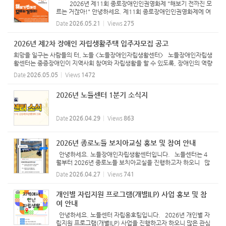
2026년 제11회 종로장애인인권영화제 "해보기 전까진 모
르는 거잖아!" 안녕하세요. 제11회 종로장애인인권영화제에 여
러분을 초대합니다 이번 영화제는 장애인의 일상과 관계, 노동,
Date
2026.05.21
Views
275
사랑, 공동체, 인권운동의 이야기를 담은 작품들을 함께 나누는
...
2026년 제2차 장애인 자립생활주택 입주자모집 공고
희망을 일구는 사람들의 터, 노들 <노들장애인자립생활센터> 노들장애인자립생
활센터는 중증장애인이 지역사회 참여와 자립생활을 할 수 있도록, 장애인의 역량
강화와 더불어 차별적 사회구조와 환경을 변화시키는 활동을 목적으로 설립되었
Date
2026.05.05
Views
1472
습니다. 자립생...
2026년 노들센터 1분기 소식지
Date
2026.04.29
Views
863
2026년 종로노들 보치아교실 홍보 및 참여 안내
안녕하세요. 노들장애인자립생활센터입니다. 노들센터는 4
월부터 2026년 종로노들 보치아교실을 진행하고자 하오니 많
은 관심과 참여 부탁드립니다. -그림 속 텍스트- 2026년 종로
Date
2026.04.27
Views
741
노들 보치아교실 일시 : 2026년 4월 30일(목)~10월 15일(목),
매주 목...
개인별 자립지원 프로그램(개별ILP) 사업 홍보 및 참
여 안내
안녕하세요. 노들센터 자립옹호팀입니다. 2026년 개인별 자
립지원 프로그램(개별ILP) 사업을 진행하고자 하오니 많은 관심