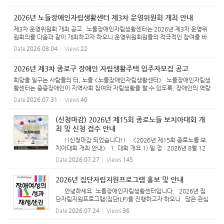
상 : 서울시장애인자립생활센터협의회 소속 동료상담가 30명
신청기...
2026년 노들장애인자립생활센터 제3차 운영위원회 개최 안내
제3차 운영위원회 개최 공고 노들장애인자립생활센터는 2026년 제3차 운영위
원회의를 다음과 같이 개최하고자 하오니 운영위원회원들의 적극적인 참여를 바
랍니다. - 다 음 - 1. 일시 : 2026년 8월 18일(화) 18:00 2. 장소 : 노들장
Date
2026.08.04
Views
22
애인자립생활...
2026년 제3차 종로구 장애인 자립생활주택 입주자모집 공고
희망을 일구는 사람들의 터, 노들 <노들장애인자립생활센터> 노들장애인자립생
활센터는 중증장애인이 지역사회 참여와 자립생활을 할 수 있도록, 장애인의 역량
강화와 더불어 차별적 사회구조와 환경을 변화시키는 활동을 목적으로 설립되었
Date
2026.07.31
Views
40
습니다. 자립생...
(신청마감) 2026년 제15회 종로노들 보치아대회 개
최 및 신청 접수 안내
!!신청마감 되었습니다!! <2026년 제15회 종로노들 보
치아대회 개최 안내> 1. 대회 개요 1) 일 정 : 2026년 8월 12
일 수요일 10:00~17:00 2) 장 소 : 올림픽기념 국민생활관 2층
Date
2026.07.27
Views
145
대체육관 (종로구 성균관로 91) 3) 주 관 : 노들장애인자립생활
센터...
2026년 집단자립지원프로그램 홍보 및 안내
안녕하세요. 노들장애인자립생활센터입니다. 2026년 집
단자립지원프로그램(집단ILP)을 진행하고자 하오니 많은 관심
과 참여 부탁드립니다. -그림속 글자- 2026년 집단자립지원
Date
2026.07.24
Views
36
프로그램 <너와 나의 자립을 잇다> 장애여성 프로그램 ver.3 장
애...