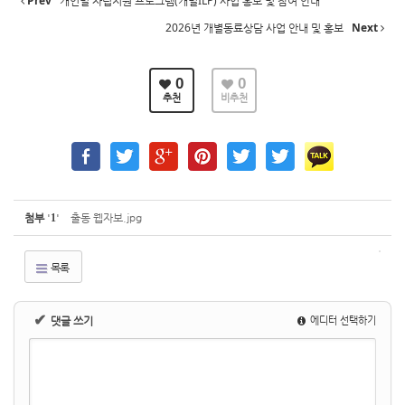
Prev
개인별 자립지원 프로그램(개별ILP) 사업 홍보 및 참여 안내
2026년 개별동료상담 사업 안내 및 홍보
Next
0
0
추천
비추천
첨부
'
1
'
출동 웹자보.jpg
목록
✔
댓글 쓰기
에디터 선택하기