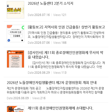
2026년 노들센터 2분기 소식지
Date
2026.07.16
Views
121
[활동보고] 지역사회 인권 긴급출동! 상반기 활동보고
[지역사회 인권 긴급출동! 권익옹호 상반기 활동보고] 안녕하세
요, 노들장애인자립생활센터입니다. 장애인이 지역사회에서 겪
는 접근성, 이동권, 혐오표현 등 다양한 인권 문제를 직접 확인하
Date
2026.07.06
Views
166
고 개선을 요구하는 '지역사회 인권 긴급출동' 상반기 활동을 공
유...
[감사인사] 제11회 종로장애인인권영화제 무사히 막
을 내렸습니다.
[감사인사] 제11회 종로장애인인권영화제 감사드립니다. 제
11회 종로장애인인권영화제가 무사히 막을 내렸습니다. 이번
영화제에서는 총 5편의 영화를 상영했으며 252명의 관객분들과
Date
2026.06.29
Views
113
함께 영화를 관람하고 이야기를 나누었습니다. 영화를 통해 장
애인 ...
2026년 노들장애인자립생활센터 제2차 운영위원회 개최 안내
제2차 운영위원회 개최 공고 노들장애인자립생활센터는 2026년 제2차 운영
위원회의를 다음과 같이 개최하고자 하오니 운영위원회원들의 적극적인 참여를
바랍니다. - 다 음 - 1. 일시 : 2026년 6월 17일(수) 18:00 2. 장
Date
2026.06.09
Views
216
소 : ...
제11회 종로장애인인권영화제에 초대합니다.