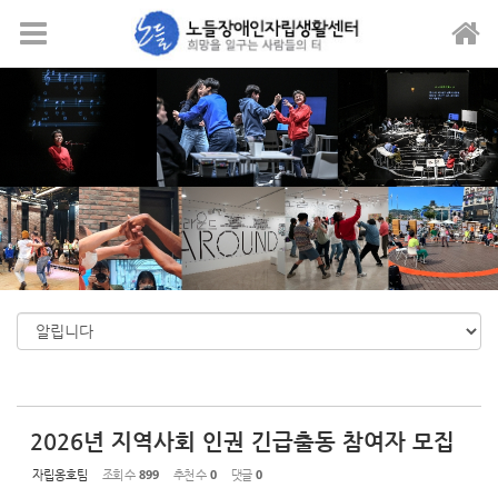
Sketchbook5, 스케치북5
Sketchbook5, 스케치북5
메뉴 건너뛰기
2026년 지역사회 인권 긴급출동 참여자 모집
자립옹호팀
조회 수
899
추천 수
0
댓글
0