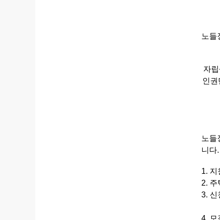
노들
자립
인권
노들
니다
1. 
2. 
3. 
재가
4. 