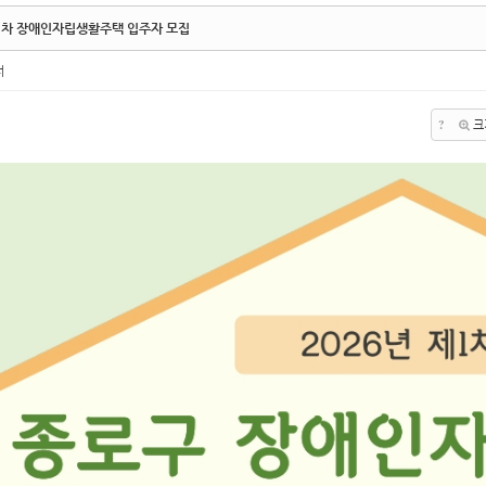
 1차 장애인자립생활주택 입주자 모집
터
?
크