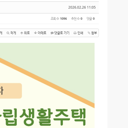
2026.02.26 11:05
조회 수
1096
추천 수
0
댓글
0
게
작게
위로
아래로
댓글로 가기
인쇄
첨부