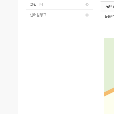
알립니다
26년
센터일정표
노들센