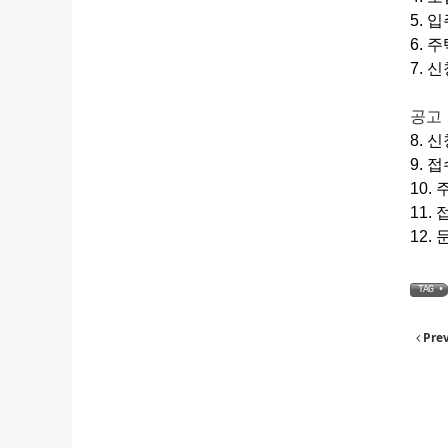
5. 
6. 
7.
공고
8. 신
9. 
10.
11.
12. 
TAG •
Pre