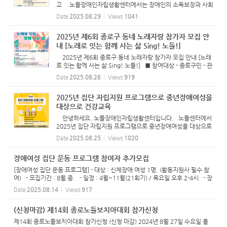
고 노들장애인자립생활센터에서는 장애인의 소독보장과 사회
참여 확대하기 위해서 장애유형 맞춤형 특화일자리사업에 참여
Date
2025.08.29
Views
1041
하실 장애인을 아래와 같이 모집 하오니 많은 지원 바랍니다.
1....
2025년 제6회 종로구 동네 노래자랑 참가자 모집 안
내 [노래로 잇는 함께 사는 삶 Sing! 노들!]
2025년 제6회 종로구 동네 노래자랑 참가자 모집 안내 [노래
로 잇는 함께 사는 삶 Sing! 노들!] ■ 참여대상 - 종로구민 - 관
내 장애인단체 및 시민단체 회원 ■ 신청/문의 - 신청접수기간:
Date
2025.08.26
Views
919
8/25(월)~9/4(목) 까지 구글링크 신청 - 신청접수 링크: http
s...
2025년 집단 자립지원 프로그램으로 중년장애여성을
대상으로 건강교육
안녕하세요. 노들장애인자립생활센터입니다. 노들센터에서
2025년 집단 자립지원 프로그램으로 중년장애여성을 대상으로
건강교육을 진행하고자 합니다. <웹자보 내용> 2025년 집단
Date
2025.08.25
Views
1020
자립지원 프로그램 중년장애여성 건강교육 누구랑 : 중년 장애
여...
장애여성 집단 운동 프로그램 참여자 추가모집
[장애여성 집단 운동 프로그램] - 대상 : 신체장애 여성 1명, (활동지원사 필수 참
여) - 모집기간 : 8월 중. - 일정 : 4월~11월(21회기) / 목요일 오후 2-4시 - 장
소 : 노들장애인자립생활센터 프로그램실1 - 신청 문의 : 활동지원팀 최유진 07
Date
2025.08.14
Views
917
0-8852...
(신청마감) 제14회 종로노들보치아대회 참가신청
제14회 종로노들보치아대회 참가신청 (신청 마감) 2024년 8월 27일 수요일 올