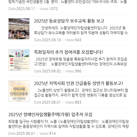
림픽기념관 국민생활관 2층 문의 : 노들센터 오민섭(02-766-9106) 주최 : 노들
장애인자립생활센터 지원 : 종로구장애인체육회 [참가 기준] 1) 선수는 한 팀
Date
2025.08.11
Views
1072
당 4명의 장애인과 ...
2025년 동료상담가 보수교육 활동 보고
안녕하세요. 노들장애인자립생활센터입니다. 2025년 동
료상담가 보수교육을 여러분의 참여 덕분에 성황리 마무리할 수
있었습니다. 올해 교육 주제는 발달장애인과 의사소통 시 상담
Date
2025.08.10
Views
643
교구 활용 방법과 심리 운동 도구를 활용 방법이었습니다. 강
사...
특화일자리 추가 참여자를 모집합니다!
2025년 장애유형 맞춤형 특화일자리사업 추가 참여자 모집공
고(연장) 노들장애인자립생활센터에서는 장애인의 소독보장
과 사회참여 확대하기 위해서 장애유형 맞춤형 특화일자리사업
Date
2025.08.02
Views
960
에 참여하실 장애인을 아래와 같이 모집 하오니 많은 지원 바랍
니다. ...
2025년 지역사회 인권 긴급출동 상반기 활동보고!
[노들센터 상반기 활동보고] 장애인 접근성 모니터링부터 웹
접근성 활동까지, 우리가 함께 만든 변화의 기록을 영상으로 담
았습니다. 불편했던 점을 직접 이야기하고, 함께 길을 살피고,
Date
2025.08.01
Views
863
화면을 보며 질문을 만들었던 순간들— 그 모든 시간이 모여
지...
2025년 장애인자립생활주택(가형) 입주자 모집
희망을 일구는 사람들의 터, 노들 <노들장애인자립생활센터> 노들장애인자립생
활센터는 중증장애인이 지역사회 참여와 자립생활을 할 수 있도록, 장애인의 역량
강화와 더불어 차별적 사회구조와 환경을 변화시키는 활동을 목적으로 설립되었
Date
2025.08.01
Views
914
습니다. 자립생...