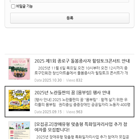
비밀글 기능
2025 제1회 종로구 돌봄종사자 힐링토크콘서트 안내
2025년 11월 6일 목요일 오전 10시부터 오전 12시까지 종
로구민회관 창신아트홀에서 돌봄종사자 힐링토크 콘서트가 개
최됩니다. 많은 참석 부탁드립니다!
Date
2025.10.30
Views
832
2025년 노란들판의 꿈 [몸부림] 행사 안내
[행사 안내] 2025 노란들판의 꿈 "몸부림" : 함께 살기 위한 우
리들의 몸부림 권리중심 중증장애인 공공일자리 노동자 400명
이 하루아침에 해고되고, 탈시설엔 천문학적인 예산이 든다는
Date
2025.09.15
Views
963
이유로 장애인을 시설로 내모는 정책에 앞장서고 있는 오세훈 서
울시...
[모집공고]장애유형 맞춤형 특화일자리사업 추가 참
여자를 모집합니다!
2025년 장애유형 맞춤형 특화일자리사업 추가 참여자 모집공