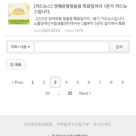
[카드뉴스] 장애유형맞춤형 특화일자리 1분기 카드뉴
스입니다.
2025년 장애유형 맞춤형 특화일자리 1분기 카드뉴스입니다.
노들장애인자립생활센터에서는 2월부터 5곳의 일터에서 특화
일자리로 10명의 노동자가 일하고 있습니다. 함께 직무 교육도
Date
2025.05.02
Views
1473
받고 배달업무, 점자명함작업, 문화예술작업을 하고 있습니다.
-노들...
검색
목록
Prev
1
2
3
4
5
6
7
8
9
10
...
22
Next
개인정보취급방침
이메일주소수집거부
오시는약도