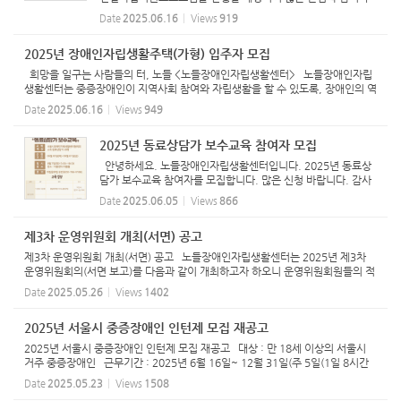
탁드립니다. <그림 속 텍스트> 2025년 개별자립지원프로그
Date
2025.06.16
Views
919
램 '지역사회에서 나답게! 살아보기' 모집기간 : 2025년 6월
30일...
2025년 장애인자립생활주택(가형) 입주자 모집
희망을 일구는 사람들의 터, 노들 <노들장애인자립생활센터> 노들장애인자립
생활센터는 중증장애인이 지역사회 참여와 자립생활을 할 수 있도록, 장애인의 역
량강화와 더불어 차별적 사회구조와 환경을 변화시키는 활동을 목적으로 설립되
Date
2025.06.16
Views
949
었습니다. 자립...
2025년 동료상담가 보수교육 참여자 모집
안녕하세요. 노들장애인자립생활센터입니다. 2025년 동료상
담가 보수교육 참여자를 모집합니다. 많은 신청 바랍니다. 감사
합니다.
Date
2025.06.05
Views
866
제3차 운영위원회 개최(서면) 공고
제3차 운영위원회 개최(서면) 공고 노들장애인자립생활센터는 2025년 제3차
운영위원회의(서면 보고)를 다음과 같이 개최하고자 하오니 운영위원회원들의 적
극적인 참여를 바랍니다. - 다 음 - 1. 일시 : 2025년 05월 30일(금) 17:00
Date
2025.05.26
Views
1402
2. 장소 : 비...
2025년 서울시 중증장애인 인턴제 모집 재공고
2025년 서울시 중증장애인 인턴제 모집 재공고 대상 : 만 18세 이상의 서울시
거주 중증장애인 근무기간 : 2025년 6월 16일~ 12월 31일(주 5일(1일 8시간
근무) / 주 40시간) 공휴일, 대체공휴일 기타 서울시장이 정한 유급휴일은
Date
2025.05.23
Views
1508
근무하지 않음...