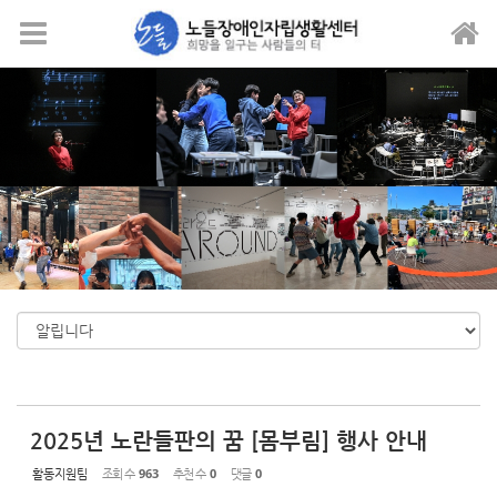
Sketchbook5, 스케치북5
Sketchbook5, 스케치북5
메뉴 건너뛰기
2025년 노란들판의 꿈 [몸부림] 행사 안내
활동지원팀
조회 수
963
추천 수
0
댓글
0