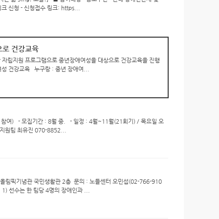
신청 - 신청접수 링크: https...
으로 건강교육
 자립지원 프로그램으로 중년장애여성을 대상으로 건강교육을 진행
성 건강교육 누구랑 : 중년 장애여...
) - 모집기간 : 8월 중. - 일정 : 4월~11월(21회기) / 목요일 오
원팀 최유진 070-8852...
올림픽기념관 국민생활관 2층 문의 : 노들센터 오민섭(02-766-910
) 선수는 한 팀당 4명의 장애인과 ...