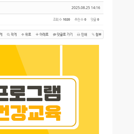
2025.08.25 14:16
조회 수
1020
추천 수
0
댓글
0
게
작게
위로
아래로
댓글로 가기
인쇄
첨부