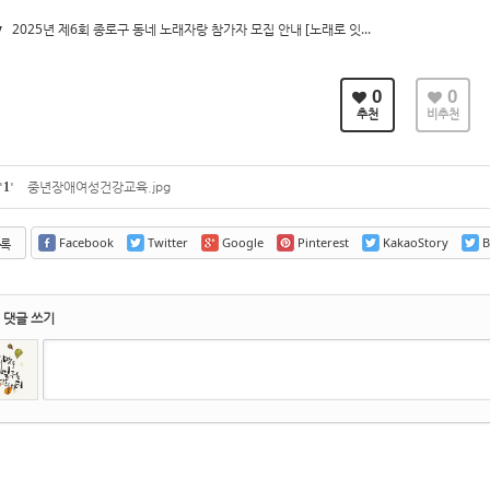
v
2025년 제6회 종로구 동네 노래자랑 참가자 모집 안내 [노래로 잇...
0
0
추천
비추천
'
1
'
중년장애여성건강교육.jpg
Facebook
Twitter
Google
Pinterest
KakaoStory
B
록
댓글 쓰기