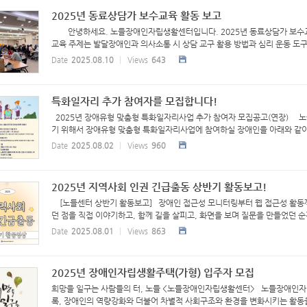
2025년 동료상담가 보수교육 활동 보고
안녕하세요. 노들장애인자립생활센터입니다. 2025년 동료상담가 보수교
교육 주제는 발달장애인과 의사소통 시 상담 교구 활용 방법과 심리 운동 도구
Date
2025.08.10
Views
643
특화일자리 추가 참여자를 모집합니다!
2025년 장애유형 맞춤형 특화일자리사업 추가 참여자 모집공고(연장)
기 위해서 장애유형 맞춤형 특화일자리사업에 참여하실 장애인을 아래와 같이 모
Date
2025.08.02
Views
960
2025년 지역사회 인권 긴급출동 상반기 활동보고!
[노들센터 상반기 활동보고] 장애인 접근성 모니터링부터 웹 접근성 활동까
던 점을 직접 이야기하고, 함께 길을 살피고, 화면을 보며 질문을 만들었던 순간
Date
2025.08.01
Views
863
2025년 장애인자립생활주택(가형) 입주자 모집
희망을 일구는 사람들의 터, 노들 <노들장애인자립생활센터> 노들장애인자
록, 장애인의 역량강화와 더불어 차별적 사회구조와 환경을 변화시키는 활동