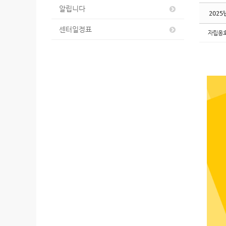
알립니다
202
센터일정표
자립옹