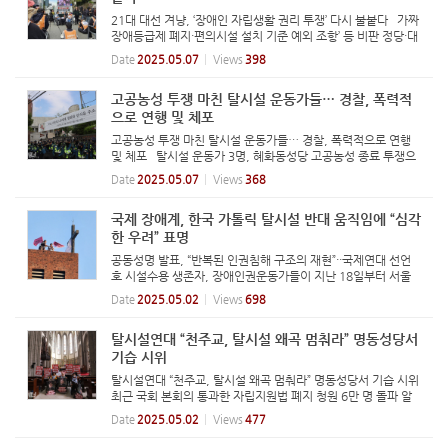
21대 대선 겨냥, ‘장애인 자립생활 권리 투쟁’ 다시 불붙다 가짜
장애등급제 폐지·편의시설 설치 기준 예외 조항’ 등 비판 정당·대
선 후보에 자립생활 권리 정책요구‥“이제 답할 차례” 전국장애
Date
2025.05.07
Views
398
인차별철폐연대와 한국장애인자립생활센터협의회 등 9개 단체
는...
고공농성 투쟁 마친 탈시설 운동가들… 경찰, 폭력적
으로 연행 및 체포
고공농성 투쟁 마친 탈시설 운동가들… 경찰, 폭력적으로 연행
및 체포 탈시설 운동가 3명, 혜화동성당 고공농성 종료 투쟁으
로 복지부 장관·천주교 서울대교구장 면담 성사해 경찰, 고공농
Date
2025.05.07
Views
368
성자들 강압적으로 연행 및 체포 검찰, 체포·압수수색 영장 발
부… 현...
국제 장애계, 한국 가톨릭 탈시설 반대 움직임에 “심각
한 우려” 표명
공동성명 발표, “반복된 인권침해 구조의 재현”··국제연대 선언
호 시설수용 생존자, 장애인권운동가들이 지난 18일부터 서울
혜화동 성당 종탑 위에서 “장애인 탈시설 권리”를 요구하며 고공
Date
2025.05.02
Views
698
농성을 이어가고 있다. ©전국장애인차별철폐연대 국제 장애계
가 24...
탈시설연대 “천주교, 탈시설 왜곡 멈춰라” 명동성당서
기습 시위
탈시설연대 “천주교, 탈시설 왜곡 멈춰라” 명동성당서 기습 시위
최근 국회 본회의 통과한 자립지원법 폐지 청원 6만 명 돌파 알
고 보니 천주교에서 조직적으로 청원 주도 조규만 천주교 사회복
Date
2025.05.02
Views
477
지위원장, 탈시설 왜곡한 입장문 발표 탈시설연대, 명동성당서
면...