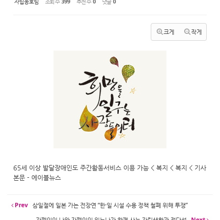
자립옹호팀
조회 수
399
추천 수
0
댓글
0
크게
작게
65세 이상 발달장애인도 주간활동서비스 이용 가능 < 복지 < 복지 < 기사
본문 - 에이블뉴스
Prev
삼일절에 일본 가는 전장연 “한·일 시설 수용 정책 철폐 위해 투쟁”
자폐인인 나와 자폐인인 의누나가 함께 사는 자립생활과 정당성
Next