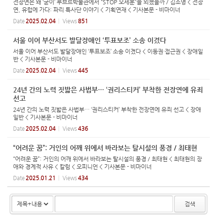
전장연은 왜 ‘굳이’ 루브르박물관에서 “STOP 오세훈”을 외쳤을까 / 김소영 < 전장
연, 유럽에 가다: 파리 특사단 이야기 < 기획연재 < 기사본문 - 비마이너
Date
2025.02.04
Views
851
서울 이어 부산서도 발달장애인 ‘투표보조’ 소송 이겼다
서울 이어 부산서도 발달장애인 ‘투표보조’ 소송 이겼다 < 이동권·접근권 < 장애일
반 < 기사본문 - 비마이너
Date
2025.02.04
Views
445
24년 간의 노력 짓밟은 사법부… ‘권리스티커’ 부착한 전장연에 유죄
선고
24년 간의 노력 짓밟은 사법부… ‘권리스티커’ 부착한 전장연에 유죄 선고 < 장애
일반 < 기사본문 - 비마이너
Date
2025.02.04
Views
436
“어려운 꿈”: 거인의 어깨 위에서 바라보는 탈시설의 풍경 / 최태현
“어려운 꿈”: 거인의 어깨 위에서 바라보는 탈시설의 풍경 / 최태현 < 최태현의 장
애와 경계적 사유 < 칼럼 < 오피니언 < 기사본문 - 비마이너
Date
2025.01.21
Views
434
검색