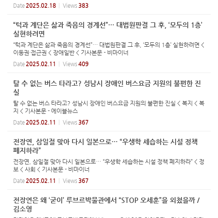
Date
2025.02.18
Views
383
“턱과 계단은 삶과 죽음의 경계선”… 대법원판결 그 후, ‘모두의 1층’
실현하려면
“턱과 계단은 삶과 죽음의 경계선”… 대법원판결 그 후, ‘모두의 1층’ 실현하려면 <
이동권·접근권 < 장애일반 < 기사본문 - 비마이너
Date
2025.02.11
Views
409
탈 수 없는 버스 타라고? 성남시 장애인 버스요금 지원의 불편한 진
실
탈 수 없는 버스 타라고? 성남시 장애인 버스요금 지원의 불편한 진실 < 복지 < 복
지 < 기사본문 - 에이블뉴스
Date
2025.02.11
Views
367
전장연, 삼일절 맞아 다시 일본으로… “우생학 세습하는 시설 정책
폐지하라”
전장연, 삼일절 맞아 다시 일본으로… “우생학 세습하는 시설 정책 폐지하라” < 정
보 < 사회 < 기사본문 - 비마이너
Date
2025.02.11
Views
367
전장연은 왜 ‘굳이’ 루브르박물관에서 “STOP 오세훈”을 외쳤을까 /
김소영