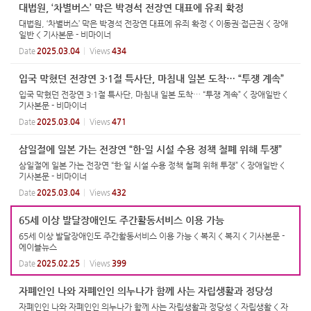
대법원, ‘차별버스’ 막은 박경석 전장연 대표에 유죄 확정
대법원, ‘차별버스’ 막은 박경석 전장연 대표에 유죄 확정 < 이동권·접근권 < 장애
일반 < 기사본문 - 비마이너
Date
2025.03.04
Views
434
입국 막혔던 전장연 3·1절 특사단, 마침내 일본 도착… “투쟁 계속”
입국 막혔던 전장연 3·1절 특사단, 마침내 일본 도착… “투쟁 계속” < 장애일반 <
기사본문 - 비마이너
Date
2025.03.04
Views
471
삼일절에 일본 가는 전장연 “한·일 시설 수용 정책 철폐 위해 투쟁”
삼일절에 일본 가는 전장연 “한·일 시설 수용 정책 철폐 위해 투쟁” < 장애일반 <
기사본문 - 비마이너
Date
2025.03.04
Views
432
65세 이상 발달장애인도 주간활동서비스 이용 가능
65세 이상 발달장애인도 주간활동서비스 이용 가능 < 복지 < 복지 < 기사본문 -
에이블뉴스
Date
2025.02.25
Views
399
자폐인인 나와 자폐인인 의누나가 함께 사는 자립생활과 정당성
자폐인인 나와 자폐인인 의누나가 함께 사는 자립생활과 정당성 < 자립생활 < 자