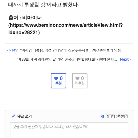
때까지 투쟁할 것”이라고 밝혔다.
출처 : 비마이너
(https://www.beminor.com/news/articleView.html?
idxno=28221)
Prev
“이재명 대통령, 직접 만나달라” 집단수용시설 피해생존인들의 외침
‘제33회 세계 장애인의 날 기념 전국장애인합창대회’ 지역예선 미...
Next
0
0
추천
비추천
✔
댓글 쓰기
에디터 선택하기
댓글 쓰기 권한이 없습니다. 로그인 하시겠습니까?