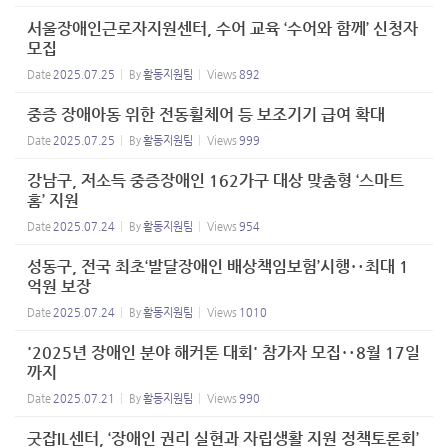
서울장애인근로자지원센터, 수어 교육 ‘수어와 함께’ 신청자
모집
Date
2025.07.25
By
활동지원팀
Views
892
중증 장애아동 위한 전동휠체어 등 보조기기 급여 확대
Date
2025.07.25
By
활동지원팀
Views
999
강남구, 저소득 중증장애인 162가구 대상 맞춤형 ‘스마트
홈’ 지원
Date
2025.07.24
By
활동지원팀
Views
954
성동구, 전국 최초‘발달장애인 배상책임보험’시행‥최대 1
억원 보장
Date
2025.07.24
By
활동지원팀
Views
1010
'2025년 장애인 분야 해커톤 대회' 참가자 모집‥8월 17일
까지
Date
2025.07.21
By
활동지원팀
Views
990
굿잡IL센터, ‘장애인 권리 실현과 자립생활 지원 정책토론회’