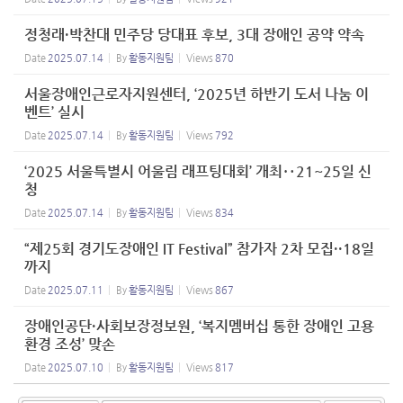
정청래·박찬대 민주당 당대표 후보, 3대 장애인 공약 약속
Date
2025.07.14
By
활동지원팀
Views
870
서울장애인근로자지원센터, ‘2025년 하반기 도서 나눔 이
벤트’ 실시
Date
2025.07.14
By
활동지원팀
Views
792
‘2025 서울특별시 어울림 래프팅대회’ 개최‥21~25일 신
청
Date
2025.07.14
By
활동지원팀
Views
834
“제25회 경기도장애인 IT Festival” 참가자 2차 모집··18일
까지
Date
2025.07.11
By
활동지원팀
Views
867
장애인공단·사회보장정보원, ‘복지멤버십 통한 장애인 고용
환경 조성’ 맞손
Date
2025.07.10
By
활동지원팀
Views
817