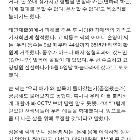
거나. 돈 쪼매 줘가지고 형벌을 면할라 카는(면하려 하는)
거에 절대로 응할 수 없다. 용서할 수 없다”고 목소리를
높이기도 했다.
태연재활원에서 피해를 겪은 후 사망한 장애인의 가족도
기자회견에 참석했다. 고 박동수 씨의 어머니 손영미 씨
는 “우리 동수는 9살 때부터 44살까지 35년간 태연재활
원에 거주했다. 동수가 아프다 해서 정형외과에 갔드만
(갔더니만) 발목이 골절이 돼 있었다. 두 번 수술하고 요
양병원 전전하다가 5월 5일날 하늘나라에 갔다”고 토로
했다.
손 씨는 “우리 애가 왜 발목이 돌아갔는가(골절됐는가)
궁금해도 물어보지도 못했다. 혹시나 우리 애를 불리하
게 대할까 봐 CCTV 보여 달란 말도 못했다”며 “그렇게
믿었던 선생님들이 우리 애들을 학대했다니. 앞으로는
좀 더 나은 삶을 위해 투쟁할 것”이라고 말했다.
정은혜 씨의 언니 정은영 씨는 “은혜 몸에 이상하게 상처
가 많았다. 찢어지고, 다치고. 태연재활원 내부에 좀 경사