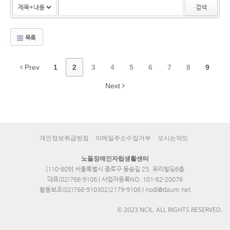
검색
목록
Prev
1
2
3
4
5
6
7
8
9
Next
개인정보취급방침
이메일주소수집거부
오시는약도
노들장애인자립생활센터
[110-809] 서울특별시 종로구 동숭길 25, 유리빌딩6층
대표(02)766-9106 | 사업자등록NO. 101-82-20076
활동보조(02)766-910302)2179-9106 | nodl@daum.net
© 2023 NCIL. ALL RIGHTS RESERVED.