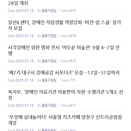
28일 개최
Date
2025.07.18
By
활동지원팀
Views
915
일산IL센터, 장애인 자립생활 역량강화 '비전-업 스쿨' 참가
자 모집
Date
2025.07.18
By
활동지원팀
Views
874
시각장애인 위한 명화 전시 '어두운 미술관' 9월 4~7일 진
행
Date
2025.07.18
By
활동지원팀
Views
915
‘제7기 대구시 장애공감 서포터즈’ 모집‥17일~31일까지
Date
2025.07.16
By
활동지원팀
Views
771
복지부, ‘장애인 의료기관 이용편의 지원’ 수행기관 5개소 선
정
Date
2025.07.15
By
활동지원팀
Views
817
'무장애 실내놀이터' 서울형 키즈카페 양천구 신트리공원점
개장
Date
2025.07.15
By
활동지원팀
Views
921