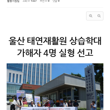
활동지원팀
조회 수
1327
추천 수
0
댓글
0
울산 태연재활원 상습학대
가해자 4명 실형 선고