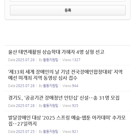
울산 태연재활원 상습학대 가해자 4명 실형 선고
Date
2025.07.28
By
활동지원팀
Views
1327
‘제33회 세계 장애인의 날 기념 전국장애인합창대회’ 지역
예선 미개최 지역 동영상 심사 접수
Date
2025.07.28
By
활동지원팀
Views
944
경기도, ‘공공기관 장애청년 인턴십’ 신설‥총 31명 모집
Date
2025.07.28
By
활동지원팀
Views
925
발달장애인 대상 ‘2025 스프링 예술·웹툰 아카데미’ 추가모
집‥27일까지
Date
2025.07.25
By
활동지원팀
Views
921