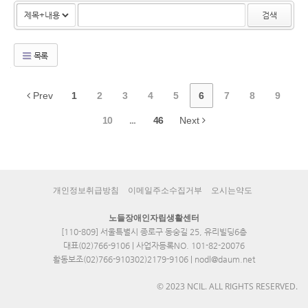
검색
목록
Prev
1
2
3
4
5
6
7
8
9
10
...
46
Next
개인정보취급방침
이메일주소수집거부
오시는약도
노들장애인자립생활센터
[110-809] 서울특별시 종로구 동숭길 25, 유리빌딩6층
대표(02)766-9106 | 사업자등록NO. 101-82-20076
활동보조(02)766-910302)2179-9106 | nodl@daum.net
© 2023 NCIL. ALL RIGHTS RESERVED.