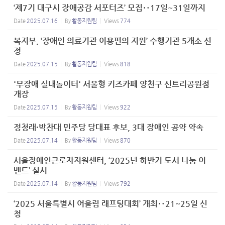
‘제7기 대구시 장애공감 서포터즈’ 모집‥17일~31일까지
Date
2025.07.16
By
활동지원팀
Views
774
복지부, ‘장애인 의료기관 이용편의 지원’ 수행기관 5개소 선
정
Date
2025.07.15
By
활동지원팀
Views
818
'무장애 실내놀이터' 서울형 키즈카페 양천구 신트리공원점
개장
Date
2025.07.15
By
활동지원팀
Views
922
정청래·박찬대 민주당 당대표 후보, 3대 장애인 공약 약속
Date
2025.07.14
By
활동지원팀
Views
870
서울장애인근로자지원센터, ‘2025년 하반기 도서 나눔 이
벤트’ 실시
Date
2025.07.14
By
활동지원팀
Views
792
‘2025 서울특별시 어울림 래프팅대회’ 개최‥21~25일 신
청