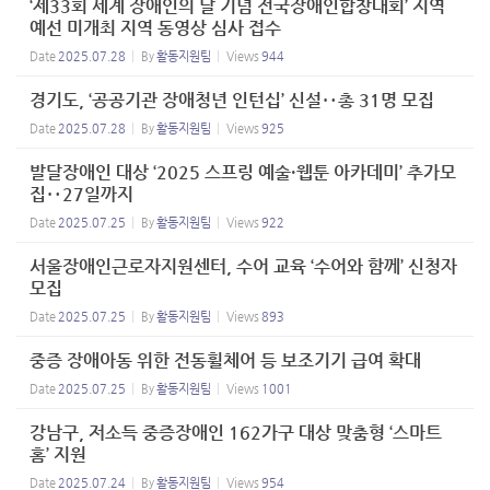
‘제33회 세계 장애인의 날 기념 전국장애인합창대회’ 지역
예선 미개최 지역 동영상 심사 접수
Date
2025.07.28
By
활동지원팀
Views
944
경기도, ‘공공기관 장애청년 인턴십’ 신설‥총 31명 모집
Date
2025.07.28
By
활동지원팀
Views
925
발달장애인 대상 ‘2025 스프링 예술·웹툰 아카데미’ 추가모
집‥27일까지
Date
2025.07.25
By
활동지원팀
Views
922
서울장애인근로자지원센터, 수어 교육 ‘수어와 함께’ 신청자
모집
Date
2025.07.25
By
활동지원팀
Views
893
중증 장애아동 위한 전동휠체어 등 보조기기 급여 확대
Date
2025.07.25
By
활동지원팀
Views
1001
강남구, 저소득 중증장애인 162가구 대상 맞춤형 ‘스마트
홈’ 지원
Date
2025.07.24
By
활동지원팀
Views
954