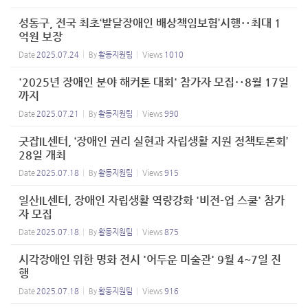
성동구, 전국 최초‘발달장애인 배상책임보험’시행‥최대 1
억원 보장
Date
2025.07.24
By
활동지원팀
Views
1010
'2025년 장애인 분야 해커톤 대회' 참가자 모집‥8월 17일
까지
Date
2025.07.21
By
활동지원팀
Views
990
굿잡IL센터, ‘장애인 권리 실현과 자립생활 지원 정책토론회’
28일 개최
Date
2025.07.18
By
활동지원팀
Views
915
일산IL센터, 장애인 자립생활 역량강화 '비전-업 스쿨' 참가
자 모집
Date
2025.07.18
By
활동지원팀
Views
875
시각장애인 위한 명화 전시 '어두운 미술관' 9월 4~7일 진
행
Date
2025.07.18
By
활동지원팀
Views
916