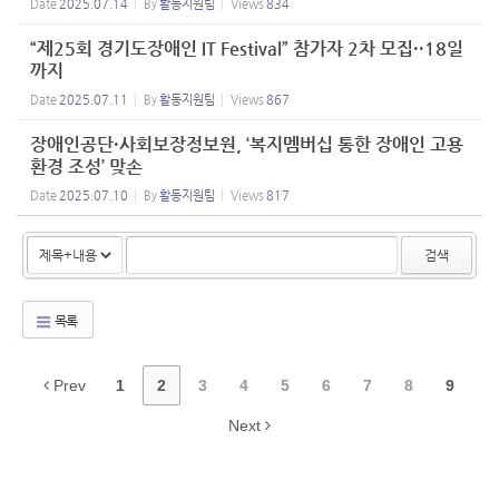
Date
2025.07.14
By
활동지원팀
Views
834
“제25회 경기도장애인 IT Festival” 참가자 2차 모집··18일
까지
Date
2025.07.11
By
활동지원팀
Views
867
장애인공단·사회보장정보원, ‘복지멤버십 통한 장애인 고용
환경 조성’ 맞손
Date
2025.07.10
By
활동지원팀
Views
817
검색
목록
Prev
1
2
3
4
5
6
7
8
9
Next