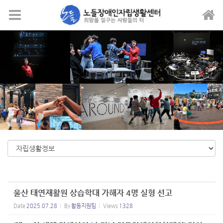
Sketchbook5, 스케치북5
Sketchbook5, 스케치북5
메뉴 건너뛰기
울산 태연재활원 상습학대 가해자 4명 실형 선고
Date
2025.07.28
By
활동지원팀
Views
1328