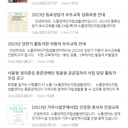
행되었습니다. 이번 종로장애인인권영화제는 종로구를 거점으
Date
2023.07.07
Views
1010
로 권익옹호활동을 펼쳐가는 중증장애당사자들의 삶과 일상을
공유하는 ...
2023년 동료상담가 보수교육 심화과정 안내
안녕하세요. 노들장애인자립생활센터입니다. 2023년 동료상
담가 보수교육을 8월 24일(목)에 노들장애인자립생활센터와
사)서울시장애인자립생활센터협의회 동료상담위원회에서 함께
Date
2023.07.04
Views
1114
진행합니다. 주제는 다양한 장애유형 이해하기와 발달장애인 의
사소통 ...
2023년 상반기 활동지원 이용자 보수교육 안내
안녕하세요. 노들장애인자립생활센터에서는 2023년 상반기 이용자 보수교육을
진행하고자 합니다. 이번 교육에서는 1부는 공통, 2부에서는 발달과 비발달장
애에 따라 다른 교육을 준비하였사오니 많은 관심과 참여 부탁드립니다. *일시:
Date
2023.06.21
Views
1104
6/23(금) 14:00...
서울형 권리중심 중증장애인 맞춤형 공공일자리 사업 담당 활동가
모집 공고
희망을 일구는 사람들의 터 노들 <노들장애인자립생활센터> 노들장애인자립
생활센터는 중증장애인이 지역사회 참여와 자립생활을 할 수 있도록 장애인의 역
량강화와 더불어 차별적 사회구조와 환경을 변화시키는 활동을 목적으로 설립되
Date
2023.06.01
Views
1028
었습니다. 자립생활...
[2023년 거주시설연계사업] 인강원 종사자 인권교육
안녕하세요 노들장애인자립생활센터입니다 노들센터는 장애
인거주시설 인강원과 거주시설연계사업을 진행 중에 있습니다.
거주시설 연계사업을 진행하며 매년 거주인, 종사자들의 인권교
Date
2023.05.31
Views
1058
육도 진행하고 있습니다. 올해는 6월 2일, 9일 오전 9시 ~ 11