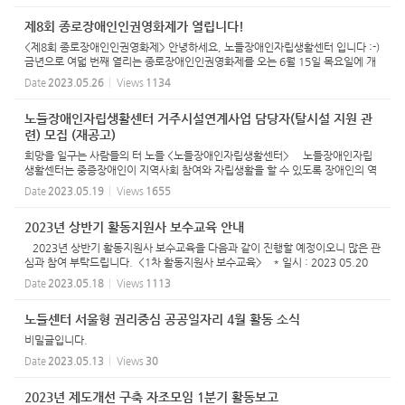
시...
제8회 종로장애인인권영화제가 열립니다!
<제8회 종로장애인인권영화제> 안녕하세요, 노들장애인자립생활센터 입니다 :-)
금년으로 여덟 번째 열리는 종로장애인인권영화제를 오는 6월 15일 목요일에 개
최할 예정입니다. 금년은 종로구를 거점으로 권익옹호활동을 펼쳐가는 중증장애
Date
2023.05.26
Views
1134
당사자들의 삶과 일...
노들장애인자립생활센터 거주시설연계사업 담당자(탈시설 지원 관
련) 모집 (재공고)
희망을 일구는 사람들의 터 노들 <노들장애인자립생활센터> 노들장애인자립
생활센터는 중증장애인이 지역사회 참여와 자립생활을 할 수 있도록 장애인의 역
량강화와 더불어 차별적 사회구조와 환경을 변화시키는 활동을 목적으로 설립되
Date
2023.05.19
Views
1655
었습니다. 자립생...
2023년 상반기 활동지원사 보수교육 안내
2023년 상반기 활동지원사 보수교육을 다음과 같이 진행할 예정이오니 많은 관
심과 참여 부탁드립니다. <1차 활동지원사 보수교육> * 일시 : 2023 05.20
(토) 14:00~18:00 * 장소 : 유리빌딩 4층 대강의실 * 교육진행 일정 14:00~
Date
2023.05.18
Views
1113
16:00 심폐소생술...
노들센터 서울형 권리중심 공공일자리 4월 활동 소식
비밀글입니다.
Date
2023.05.13
Views
30
2023년 제도개선 구축 자조모임 1분기 활동보고