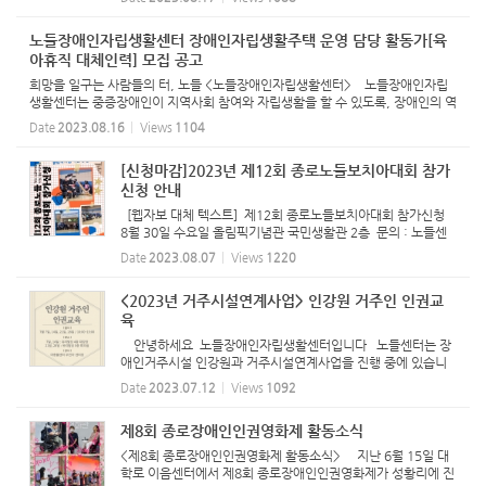
장애인자립생활센터 □ 공동주최 : 국회의원 최혜영, 강민정,
...
노들장애인자립생활센터 장애인자립생활주택 운영 담당 활동가[육
아휴직 대체인력] 모집 공고
희망을 일구는 사람들의 터, 노들 <노들장애인자립생활센터> 노들장애인자립
생활센터는 중증장애인이 지역사회 참여와 자립생활을 할 수 있도록, 장애인의 역
량강화와 더불어 차별적 사회구조와 환경을 변화시키는 활동을 목적으로 설립되
Date
2023.08.16
Views
1104
었습니다. 자립...
[신청마감]2023년 제12회 종로노들보치아대회 참가
신청 안내
[웹자보 대체 텍스트] 제12회 종로노들보치아대회 참가신청
8월 30일 수요일 올림픽기념관 국민생활관 2층 문의 : 노들센
터 오민섭(02-766-9106) 주최 : 노들장애인자립생활센터 지원
Date
2023.08.07
Views
1220
: 종로구장애인체육회 [참가 기준] 1) 선수는 한 팀당 4명의 장
애...
<2023년 거주시설연계사업> 인강원 거주인 인권교
육
안녕하세요 노들장애인자립생활센터입니다 노들센터는 장
애인거주시설 인강원과 거주시설연계사업을 진행 중에 있습니
다. 거주시설 연계사업을 진행하며 매년 거주인, 종사자들의 인
Date
2023.07.12
Views
1092
권교육도 진행하고 있습니다. 올해는 7월 7일, 14일, 21일 28
일 매...
제8회 종로장애인인권영화제 활동소식
<제8회 종로장애인인권영화제 활동소식> 지난 6월 15일 대
학로 이음센터에서 제8회 종로장애인인권영화제가 성황리에 진