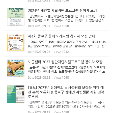
Date
2023.09.12
Views
1086
를 가지고 교육을 진행하였습니다. 강사로는 나야장애인권교
육센터 강...
2023년 개인별 자립지원 프로그램 참여자 모집
안녕하세요. 노들장애인자립생활센터입니다. 2023년도 개인
별 자립지원 프로그램 참여자 모집 안내드립니다. 많은 관심과
신청 부탁드립니다. 2023년 개인별 자립지원 프로그램 모
Date
2023.09.07
Views
1098
집기간 : 상시모집 신청 : 메일(nodl@hanmail.net) 문의 : 자립
옹호...
제4회 종로구 동네 노래자랑 참가자 모집 안내
제4회 종로구 동네 노래자랑 참가자 모집 안내 노래해서 Sin
g글 힐링해서 벙글 싱(sing)글벙글! 참여대상 - 종로구민 - 관
내 장애인단체 및 시민단체 회원 사전심사 - 9월 21일(목) ~ 9
Date
2023.09.02
Views
1032
월 22일(금) (시간, 장소 개별연락) * 장소는 노들야학 건물 ...
노들센터 2023 집단자립지원프로그램 참여자 모집
노들센터 2023 집단자립지원프로그램 <활동지원, 야무지게
이용하기> 안녕하세요, 노들장애인자립생활센터입니다 :-) 노
들센터에서 발달장애당사자를 대상으로 활동지원서비스 이용
Date
2023.08.22
Views
1098
교육을 진행하고자합니다. 이번 교육은 발달장애당사자들이 -지
금 활...
[홍보] 2023년 장애인의 탈시설권리 보장을 위한 예
산 분석 토론회 & 종로구 장애인 자립생활 지원 정책
토론회
장애인의 탈시설권리 보장을 위한 예산 분석 토론회 □ 행사
개요 - 일시 : 2023년 8월 30일(수) 오후 2시~4시 - 장소 : 국
회의원회관 제3세미나실 (출입 시 신분증 지참) □ 주관 : 노들
Date
2023.08.17
Views
1088