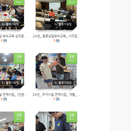
MAY
MAY
0
by 활동지원팀
by 활동지원팀
담 보수교육 심리운...
24년_ 동료상담보수교육_ 시각장...
0
0
19
19
MAY
MAY
0
by 활동지원팀
by 활동지원팀
 연계사업_ (인권...
24년_ 주거시설 연계사업_ 개별_ ...
0
0
19
19
MAY
MAY
0