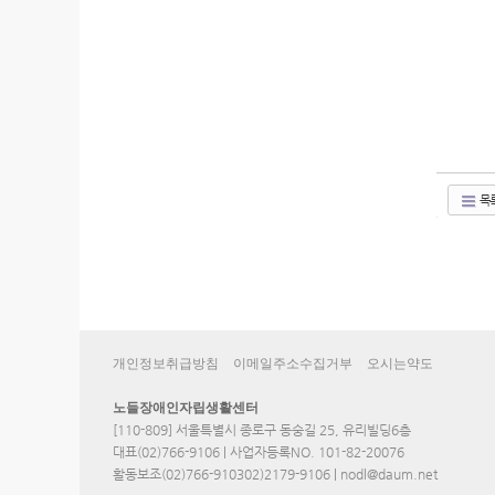
목
개인정보취급방침
이메일주소수집거부
오시는약도
노들장애인자립생활센터
[110-809] 서울특별시 종로구 동숭길 25, 유리빌딩6층
대표(02)766-9106 | 사업자등록NO. 101-82-20076
활동보조(02)766-910302)2179-9106 | nodl@daum.net