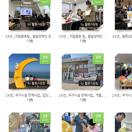
MAY
MAY
0
0
0
by 활동지원팀
by 활동지원팀
24년 _자립옹호팀_ 발달장애인 조...
24년 _ 자립옹호 팀_ 발달장애인 ...
24년_ 동료상
0
0
19
19
MAY
MAY
0
0
0
by 활동지원팀
by 활동지원팀
24년_ 주거시설 연계사업_ 집단 _...
24년_ 주거시설 연계사업_ 개별_ ...
24년_ 주거시설
0
0
19
19
MAY
MAY
0
0
0