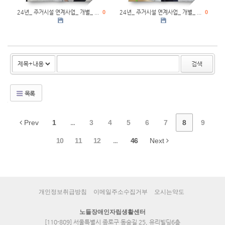
24년_ 주거시설 연계사업_ 개별_ ...
0
24년_ 주거시설 연계사업_ 개별_ ...
0
검색
목록
Prev
1
...
3
4
5
6
7
8
9
10
11
12
...
46
Next
개인정보취급방침
이메일주소수집거부
오시는약도
노들장애인자립생활센터
[110-809] 서울특별시 종로구 동숭길 25, 유리빌딩6층