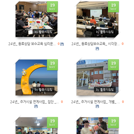
19
19
MAY
MAY
0
0
by 활동지원팀
by 활동지원팀
24년_ 동료상담 보수교육 심리운...
0
24년_ 동료상담보수교육_ 시각장...
0
19
19
MAY
MAY
0
0
by 활동지원팀
by 활동지원팀
24년_ 주거시설 연계사업_ 집단 _...
0
24년_ 주거시설 연계사업_ 개별_ ...
0
19
19
MAY
MAY
0
0