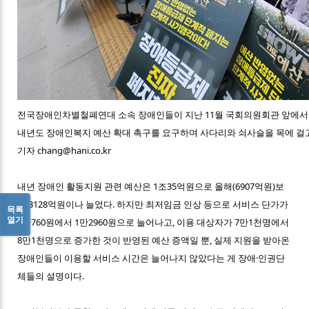
전국장애인차별철폐연대 소속 장애인들이 지난 11월 국회의원회관 앞에서 
내년도 장애인복지 예산 확대 촉구를 요구하며 사다리와 쇠사슬을 목에 걸고
기자 chang@hani.co.kr
내년 장애인 활동지원 관련 예산은 1조35억원으로 올해(6907억원)보
다 3128억원이나 늘었다. 하지만 최저임금 인상 등으로 서비스 단가가
목록
열기
1만760원에서 1만2960원으로 늘어나고, 이용 대상자가 7만1천명에서
8만1천명으로 증가한 것이 반영된 예산 증액일 뿐, 실제 지원을 받아온
장애인들이 이용할 서비스 시간은 늘어나지 않았다는 게 장애·인권단
체들의 설명이다.