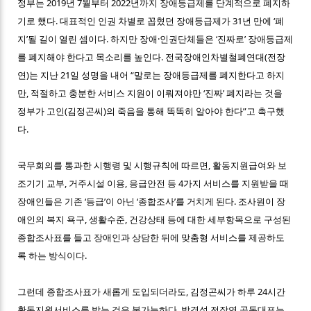
정부는 2019년 7월부터 2022년까지 장애등급제를 단계적으로 폐지하
기로 했다. 대표적인 인권 차별로 꼽혔던 장애등급제가 31년 만에 ‘폐
지’될 길이 열린 셈이다. 하지만 장애·인권단체들은 ‘진짜로’ 장애등급제
를 폐지해야 한다고 목소리를 높인다. 전국장애인차별철폐연대(전장
연)는 지난 21일 성명을 내어 “말로는 장애등급제를 폐지한다고 하지
만, 적절하고 충분한 서비스 지원이 이뤄져야만 ‘진짜’ 폐지라는 것을
정부가 고인(김정곤씨)의 죽음을 통해 똑똑히 알아야 한다”고 촉구했
다.
국무회의를 통과한 시행령 및 시행규칙에 따르면, 활동지원급여와 보
조기기 교부, 거주시설 이용, 응급안전 등 4가지 서비스를 지원받을 때
장애인들은 기존 ‘등급’이 아닌 ‘종합조사’를 거치게 된다. 조사원이 장
애인의 복지 욕구, 생활수준, 건강상태 등에 대한 세부항목으로 구성된
종합조사표를 들고 장애인과 상담한 뒤에 맞춤형 서비스를 제공하도
록 하는 방식이다.
그런데 종합조사표가 새롭게 도입되더라도, 김정곤씨가 하루 24시간
활동지원서비스를 받는 것은 불가능하다. 박경석 전장연 공동대표는