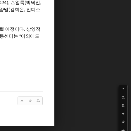
4), △얼룩(박덕진,
 △양말(김희은, 인디스
될 예정이다. 상영작
성동센터는 “이외에도
?