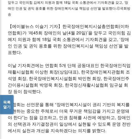
앞두고 국민의힘 김예지 의원과 함께 18일 국회 소통관에서 기자회견을 갖고, ‘장
애인 인권 및 권익 옹호를 위한 장애인복지시설 책임성 선언’을 발표했다.ⓒ국회방
송
【에이블뉴스 이슬기 기자】한국장애인복지시설총연합회(이하
연합회)가 ‘제45회 장애인의 날(4월 20일)’을 앞두고 국민의힘 김
예지 의원과 함께 18일 국회 소통관에서 기자회견을 갖고, ‘장애
인 인권 및 권익 옹호를 위한 장애인복지시설 책임성 선언’을 발
표했다.
이날 기자회견에는 연합회 5개 단체 공동대표인 한국장애인직업
재활시설협회 이상헌 회장(상임대표), 한국장애인복지관협회 조
석영 회장, 한국장애인복지시설협회 박민현 회장, 한국장애인주
간이용시설협회 박영욱 회장, 한국정신재활시설협회 임규설 회
장 등이 참석했다.
목록
연합회는 선언문을 통해 “장애인복지시설이 권리 기반의 복지를
열기
실현하는 중요한 주체로서 더욱 무거운 책임감을 가지고 운영돼
야 한다”는 점을 강조하고, 인권 침해를 사전에 예방하고, 장애인
의 선택권과 자기결정권이 일상에서 실현될 수 있도록 운영 전반
에서의 실천과 개선을 지속하겠다는 의지를 밝혔다.