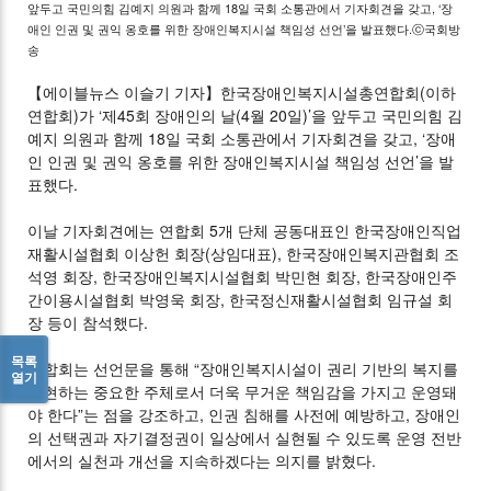
앞두고 국민의힘 김예지 의원과 함께 18일 국회 소통관에서 기자회견을 갖고, ‘장
애인 인권 및 권익 옹호를 위한 장애인복지시설 책임성 선언’을 발표했다.ⓒ국회방
송
【에이블뉴스 이슬기 기자】한국장애인복지시설총연합회(이하
연합회)가 ‘제45회 장애인의 날(4월 20일)’을 앞두고 국민의힘 김
예지 의원과 함께 18일 국회 소통관에서 기자회견을 갖고, ‘장애
인 인권 및 권익 옹호를 위한 장애인복지시설 책임성 선언’을 발
표했다.
이날 기자회견에는 연합회 5개 단체 공동대표인 한국장애인직업
재활시설협회 이상헌 회장(상임대표), 한국장애인복지관협회 조
석영 회장, 한국장애인복지시설협회 박민현 회장, 한국장애인주
간이용시설협회 박영욱 회장, 한국정신재활시설협회 임규설 회
장 등이 참석했다.
목록
연합회는 선언문을 통해 “장애인복지시설이 권리 기반의 복지를
열기
실현하는 중요한 주체로서 더욱 무거운 책임감을 가지고 운영돼
야 한다”는 점을 강조하고, 인권 침해를 사전에 예방하고, 장애인
의 선택권과 자기결정권이 일상에서 실현될 수 있도록 운영 전반
에서의 실천과 개선을 지속하겠다는 의지를 밝혔다.