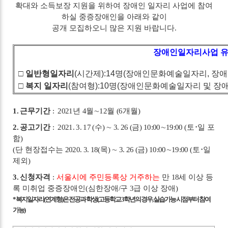
확대와 소득보장 지원을 위하여 장애인 일자리 사업에 참여
하실 중증장애인을 아래와 같이
공개 모집하오니 많은 지원 바랍니다
.
장애인일자리사업 유
□
일반형일자리
(
시간제
):14
명
(
장애인문화예술일자리
,
장애
□
복지 일자리
(
참여형
):10
명
(
장애인문화예술일자리 및 장
1.
근무기간
: 2021
년
4
월
∼
12
월
(6
개월
)
2.
공고기간
:
2021. 3. 17 (
수
)
∼
3. 26 (
금
) 10:00
∼
19:00 (
토
･
일 포
함
)
(
단 현장접수는
2020. 3. 18(
목
)
∼
3. 26 (
금
) 10:00
∼
19:00 (
토
･
일
제외
)
3.
신청자격
:
서울시에 주민등록상 거주하는
만
18
세 이상 등
록 미취업 중증장애인
(
심한장애
/
구
3
급 이상 장애
)
*
복지일자리
(
연계형
)
은 전공과 학생
(
고등학교
3
학년의 경우
,
실습가능 시점부터 참여
가능
)