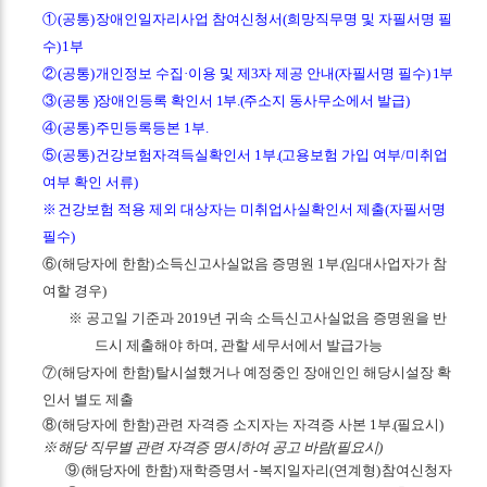
①
(
공통
)
장애인일자리사업 참여신청서
(
희망직무명 및 자필서명 필
수
) 1
부
②
(
공통
)
개인정보 수집
·
이용 및 제
3
자 제공 안내
(
자필서명 필수
) 1
부
③
(
공통
)
장애인등록 확인서
1
부
.(
주소지 동사무소에서 발급
)
④
(
공통
)
주민등록등본
1
부
.
⑤
(
공통
)
건강보험자격득실확인서
1
부
.(
고용보험 가입 여부
/
미취업
여부 확인 서류
)
※
건강보험 적용 제외 대상자는 미취업사실확인서 제출
(
자필서명
필수
)
⑥
(
해당자에 한함
)
소득신고사실없음 증명원
1
부
.(
임대사업자가 참
여할 경우
)
※
공고일 기준과
2019
년 귀속 소득신고사실없음 증명원을 반
드시 제출해야 하며
,
관할 세무서에서 발급가능
⑦
(
해당자에 한함
)
탈시설했거나 예정중인 장애인인 해당시설장 확
인서 별도 제출
⑧
(
해당자에 한함
)
관련 자격증 소지자는 자격증 사본
1
부
.(
필요시
)
※
해당 직무별 관련 자격증 명시하여 공고 바람
(
필요시
)
⑨
(
해당자에 한함
)
재학증명서
-
복지일자리
(
연계형
)
참여신청자