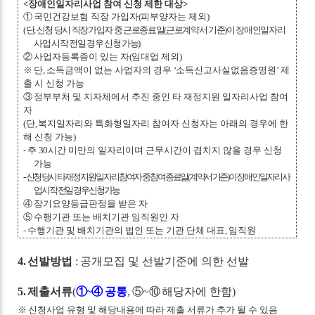
<
장애인일자리사업 참여 신청 제한 대상
>
①
국민건강보험 직장 가입자
(
피부양자는 제외
)
(
단
,
신청 당시 직장가입자 중 근로종료일
(
근로계약서 기준
)
이 장애인일자리
사업 시작 전일 경우 신청 가능
)
②
사업자등록증이 있는 자
(
임대업 제외
)
※
단
,
소득금액이 없는 사업자의 경우
‘
소득신고사실없음증명원
’
제
출 시 신청 가능
③
정부부처 및 지자체에서 추진 중인 타 재정지원 일자리사업 참여
자
(
단
,
복지일자리와 특화형일자리 참여자 신청자는 아래의 경우에 한
해 신청 가능
)
-
주
30
시간 미만의 일자리이며 근무시간이 겹치지 않을 경우 신청
가능
-
신청 당시 타 재정지원 일자리 참여자 중 참여종료일
(
계약서 기준
)
이 장애인일자리사
업 시작 전일 경우 신청 가능
④
장기요양등급판정을 받은 자
⑤
수행기관 또는 배치기관 임직원인 자
-
수행기관 및 배치기관의 법인 또는 기관 단체 대표
,
임직원
4.
선발방법
:
공개모집 및 선발기준에 의한 선발
5.
제출서류
(
①
~
④
공통
,
⑤
~
⑩
해당자에 한함
)
※
신청사업 유형 및 해당내용에 따라 제출 서류가 추가 될 수 있음