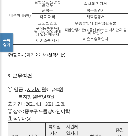
질병으로 요양중
의사의 진단서
일 경우
군복무
복무확인서
배우자 유
(
有
)
학교 재학
재학증명서
교도소 입소
수용증명서
,
형확정판결문
구직등록후
6
개
직업안정기관
(
고용센터
)
또는 자치단체
장
월
이상 실업상태
의
확인서
에 있는 배우자
이혼소송확인서
목록
이혼소송 제기
열기
(
)
(
)
⑫
필요시
자기소개서
선택사항
6.
근무여건
①
임금
:
시간제
월
911,240
원
복지형
월
683,430
원
②
기간
:
2021. 4. 1 ~ 2021. 12. 31
③
장소
:
종로구 노들장애인야학
④
직무내용
:
복지일
시간제
총인
자리
일자리