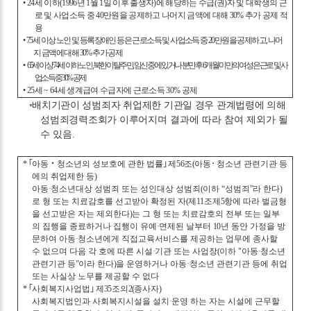
•
24
세 이하
(1996
년
1
월
1
일 이후 출생자
)
에 해당하는 수급
(
권
)
자 및 대학생의 근
로 및 사업소득 중
40
만원을 공제하고 나머지 금액에 대해
30%
추가 공제 적
용
•
75
세 이상 노인 및 등록장애인 등은 근로소득 및 사업소득 중
20
만원을 공제하고
,
나머
지 금액에 대해
30%
추가 공제
•
65
세 이상
74
세 이하 노인
,
북한이탈주민
,
임신 중에 있거나 분만 후
6
개월 미만의 여성은 근로 및 사
업소득 중
30%
공제
•
25
세
~ 64
세 생계급여 수급자에 근로소득
30%
공제
◦
배치기관이 성범죄자 취업제한 기관일 경우 관계법령에 의해
성범죄경력조회가 이루어지며
결과에 따라 참여 제외가 될
수 있음
.
*
｢
아동
‧
청소년의 성보호에 관한 법률
｣
제
56
조
(
아동
･
청소년 관련기관 등
에의 취업제한 등
)
아동
·
청소년대상 성범죄 또는 성인대상 성범죄
(
이하
“
성범죄
”
라 한다
)
로 형 또는 치료감호를 선고받아 확정된 자
(
제
11
조제
5
항에 따라 벌금형
을 선고받은 자는 제외한다
)
는 그 형 또는 치료감호의 전부 또는 일부
의 집행을 종료하거나 집행이 유예
·
면제된 날부터
10
년 동안 가정을 방
문하여 아동
·
청소년에게 직접교육서비스를 제공하는 업무에 종사할
수 없으며 다음 각 호에 따른 시설
·
기관 또는 사업장
(
이하
"
아동
·
청소년
관련기관 등
"
이라 한다
)
을 운영하거나 아동
·
청소년 관련기관 등에 취업
또는 사실상 노무를 제공할 수 없다
*
｢
사회복지사업법
｣
제
35
조의
2(
종사자
)
사회복지법인과 사회복지시설을 설치
·
운영 하는 자는 시설에 근무할