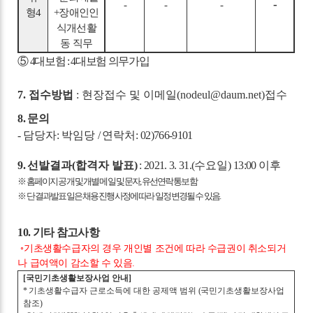
-
-
-
-
형
4
+
장애인인
식개선활
동 직무
⑤
4
대보험
: 4
대보험 의무가입
7.
접수방법
:
현장접수 및 이메일
(nodeul@daum.net)
접수
8.
문의
-
담당자
:
박임당
/
연락처
: 02)766-9101
9.
선발결과
(
합격자 발표
)
: 2021. 3. 31.(
수요일
) 13:00
이후
※
홈페이지 공개 및 개별 메일 및 문자
,
유선연락 통보함
※
단 결과발표일은 채용 진행사정에 따라 일정 변경될 수 있음
.
10.
기타 참고사항
◦
기초생활수급자의 경우 개인별 조건에 따라 수급권이 취소되거
나 급여액이 감소할 수 있음
.
[
국민기초생활보장사업 안내
]
*
기초생활수급자 근로소득에 대한 공제액 범위
(
국민기초생활보장사업
참조
)