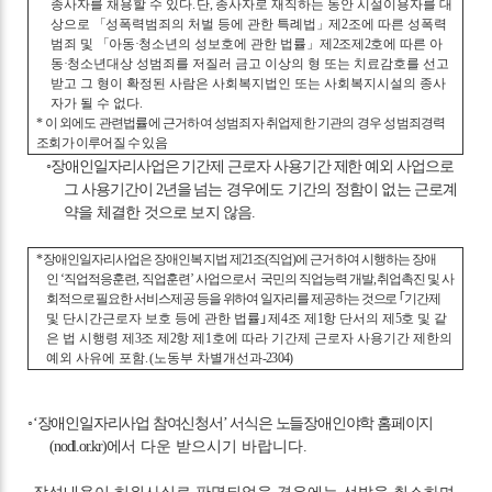
종사자를 채용할 수 있다
.
단
,
종사자로 재직하는 동안 시설이용자를 대
상으로
「
성폭력범죄의 처벌 등에 관한 특례법
」
제
2
조에 따른 성폭력
범죄 및
「
아동
·
청소년의 성보호에 관한 법률
」
제
2
조제
2
호에 따른 아
동
·
청소년대상 성범죄를 저질러 금고 이상의 형 또는 치료감호를 선고
받고 그 형이 확정된 사람은 사회복지법인 또는 사회복지시설의 종사
자가 될 수 없다
.
*
이 외에도 관련법률에 근거하여 성범죄자 취업제한 기관의 경우 성범죄경력
조회가 이루어질 수 있음
◦
장애인일자리사업은 기간제 근로자 사용기간 제한 예외 사업으로
그 사용기간이
2
년을 넘
는 경우에도 기간의 정함이 없는 근로계
약을 체결한 것으로 보지 않음
.
*
장애인일자리사업은 장애인복지법 제
21
조
(
직업
)
에 근거하여 시행하는 장애
인
‘
직업적응훈련
,
직업훈련
’
사업으로
서
국민의 직업능력 개발
,
취업촉진 및 사
회적으로 필요한 서비스제공 등을 위하여 일자리를 제공하는 것으로
｢
기간
제
및 단시간근로자 보호 등에 관한 법률
｣
제
4
조 제
1
항 단서의 제
5
호 및 같
은 법 시행령 제
3
조 제
2
항 제
1
호에 따라 기간제 근로자 사용기간 제한의
예외 사유에 포함
. (
노동부 차별개선과
-2304)
◦
‘
장애인일자리사업 참여신청서
’
서식은 노들장애인야학 홈페이지
(nodl.or.kr)
에
서 다운 받으시기 바랍니다
.