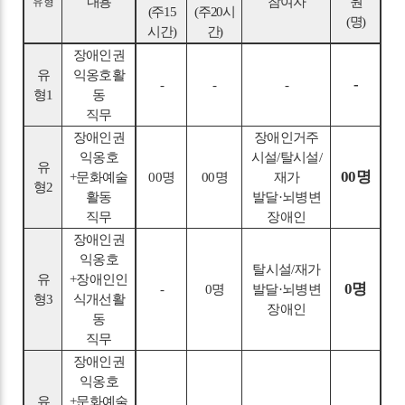
내용
참여자
원
유형
(
주
15
(
주
20
시
(
명
)
시간
)
간
)
장애인권
유
익옹호활
-
-
-
-
형
1
동
직무
장애인권
장애인거주
익옹호
시설
/
탈시설
/
유
00
명
+
문화예술
00
명
00
명
재가
형
2
활동
발달
·
뇌병변
직무
장애인
장애인권
익옹호
탈시설
/
재가
유
+
장애인인
0
명
-
0
명
발달
·
뇌병변
형
3
식개선활
장애인
동
직무
장애인권
익옹호
유
+
문화예술