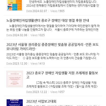
안녕하세요 노들장애인자립생활센터의 자립옹호팀입니다.
2024년 한해동안 자립옹호팀에서 진행하는 센터지원사업을 안
내합니다. 사업에 참여를 원하시거나 관심 및 문의가 있으신 분
Date
2024.02.07
Views
1905
들은 02)766-9106 혹은 nodl@hanmail.net로 연락부탁들립
니다. ...
노들장애인자립생활센터 종로구 장애인 대상 명절 후원 안내
노들장애인자립생활센터에서는 명절을 맞이하여 기아대책-국민은행이 함께 하
는 후원 선물 나눔을 진행하고자 합니다. 서울시 종로구에 거주하는 장애인이면
누구나 수령 가능하오니 많은 참여 바랍니다. *일시: 2024.02.05.(월)~02.1
Date
2024.02.06
Views
1025
6.(금) 오후 5...
2023년 서울형 권리중심 중증장애인 맞춤형 공공일자리 -언론 보도
모니터링 가이드라인-
2023년 서울형 권리중심 중증장애인 맞춤형 공공일자리 - 언론 보도 모니터링 가
이드 라인 - ○ 공정 보도를 위해 노력하시는 귀 언론사의 건승을 기원합니다.
○ 노들장애인자립생활센터(이하 노들센터)는 종로구에서 중증장애인이 지역사
Date
2023.12.30
Views
1413
회에 참여하여 ...
2023 종로구 장애인 자립생활 지원 조례제정 활동보
고
[그림 속 텍스트] 2023 종로구 장애인 자립생활 지원
조례제정 활동보고 <자립생활 조례 개정> <탈시설 조례 제정>
<평생교육 조례 제정> 노들장애인자립생활센터 활동보고
Date
2023.12.22
Views
1057
바로가기> 권익옹호 활동 [그림 속 텍스트] 2023 활...
2023년 사업보고대회