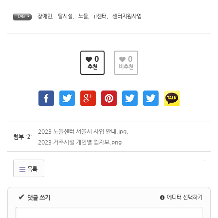
장애인
,
탈시설
,
노들
,
il센터
,
센터지원사업
TAG •
0
0
추천
비추천
2023 노들센터 서울시 사업 안내.jpg
,
첨부
'
2
'
2023 거주시설 개인별 웹자보.png
목록
✔
댓글 쓰기
에디터 선택하기