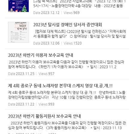
[그림 속 텍스트] 2023년 사업보고대회 - 2023.12.19.(화) 1
5시~17시 - 노들장애인야학 4층 대강당 내용 : 2023년 활동
돌아보기, 활동 참여자 소감 듣기, 디너쇼 문의 : 자립옹호팀 유
Date
2023.12.12
Views
969
진우 (070-8852-7055) 주최: 노들장애인자립생활센터 지
원: ...
2023년 탈시설 장애인 당사자 증언대회
[웹자보 대체 텍스트] <2023년 탈시설 컨퍼런스> "지역사회에
서 동료들과 함께 살다" ○ 참여대상 : 탈시설 당사자 및 탈시설
에 관심 있는 사람 ○ 일 정 : 2023년 12월 12일(화) 오후 2시
Date
2023.12.06
Views
1520
30분 ○ 장 소 : 대방동 여성플라자 국제회의장 ○ 문의 사항 :
노...
2023년 하반기 이용자 보수교육 안내
2023년 하반기 이용자 보수교육을 다음과 같이 진행할 예정이오니 많은 관심과
참여 부탁드립니다. <하반기 1차 이용자 보수교육> * 일시 : 2023 11.2
7 (월) 14:00~16:30 * 장소 : 유리빌딩 4층 대강의실 * 교육진행 일정 14:00
Date
2023.11.25
Views
957
~16:00 성인권 교육 ...
제 4회 종로구 동네 노래자랑 본무대 스케치 영상 대.공.개.!!
제 4회 종로구 동네 노래자랑 본무대 스케치 영상 대.공.개.!! 안녕하세요:) 노들
장애인자립생활센터입니다! 지난 10월 13일 진행되었던 종로구 동네 노래자랑
Sing글 벙글! 본선 스케치 영상이 나왔습니다! 많은 시청 부탁드려요! [본무대
Date
2023.11.22
Views
993
스케치 영...
2023년 하반기 활동지원사 보수교육 안내
2023년 하반기 활동지원사 보수교육을 다음과 같이 진행할 예정이오니 많은 관
심과 참여 부탁드립니다. <3차 활동지원사 보수교육> * 일시 : 2023 11.13
(월) 14:00~18:00 * 장소 : 유리빌딩 4층 대강의실 * 교육진행 일정 14:00~1