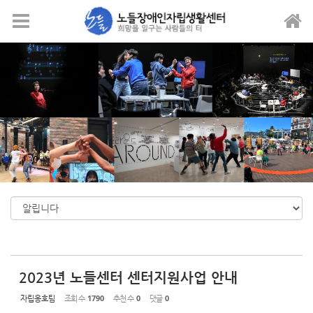
Sketchbook5, 스케치북5
Sketchbook5, 스케치북5
메뉴 건너뛰기
2023년 노들센터 센터지원사업 안내
자립옹호팀
조회 수
1790
추천 수
0
댓글
0