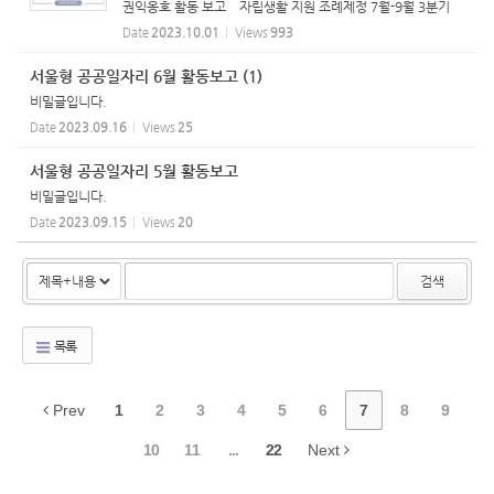
권익옹호 활동 보고 자립생활 지원 조례제정 7월-9월 3분기
활동 보고 <자립생활 조례 개정> <탈시설 조례 제정> <평생교
Date
2023.10.01
Views
993
육 조례 제정> 진행했던 활동 돌아보기 > [그림 속 텍...
서울형 공공일자리 6월 활동보고 (1)
비밀글입니다.
Date
2023.09.16
Views
25
서울형 공공일자리 5월 활동보고
비밀글입니다.
Date
2023.09.15
Views
20
검색
목록
Prev
1
2
3
4
5
6
7
8
9
10
11
...
22
Next