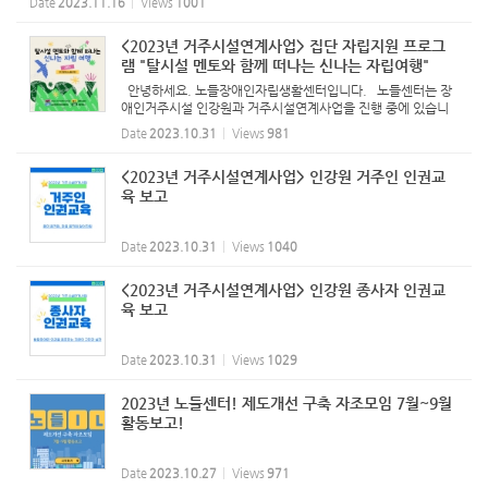
Date
2023.11.16
Views
1001
6:00 성평등 교육...
<2023년 거주시설연계사업> 집단 자립지원 프로그
램 "탈시설 멘토와 함께 떠나는 신나는 자립여행"
안녕하세요. 노들장애인자립생활센터입니다. 노들센터는 장
애인거주시설 인강원과 거주시설연계사업을 진행 중에 있습니
다. 작년에는 탈시설 멘토와 함께 떠나는 자립여행으로 "제주
Date
2023.10.31
Views
981
도"를 다녀왔으며, 올해는 새로운 탈시설 멘토 및 시설 거주인과
함께...
<2023년 거주시설연계사업> 인강원 거주인 인권교
육 보고
Date
2023.10.31
Views
1040
<2023년 거주시설연계사업> 인강원 종사자 인권교
육 보고
Date
2023.10.31
Views
1029
2023년 노들센터! 제도개선 구축 자조모임 7월~9월
활동보고!
Date
2023.10.27
Views
971